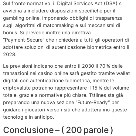
Sul fronte normativo, il Digital Services Act (DSA) si
avvicina a includere disposizioni specifiche per il
gambling online, imponendo obblighi di trasparenza
sugli algoritmi di matchmaking e sui meccanismi di
bonus. Si prevede inoltre una direttiva
“Payment‑Secure” che richiederà a tutti gli operatori di
adottare soluzioni di autenticazione biometrica entro il
2028.
Le previsioni indicano che entro il 2030 il 70 % delle
transazioni nei casinò online sarà gestito tramite wallet
digitali con autenticazione biometrica, mentre le
criptovalute potranno rappresentare il 15 % del volume
totale, grazie a normative più chiare. Tttlines sta già
preparando una nuova sezione “Future‑Ready” per
guidare i giocatori verso i siti che adotteranno queste
tecnologie in anticipo.
Conclusione – ( 200 parole )