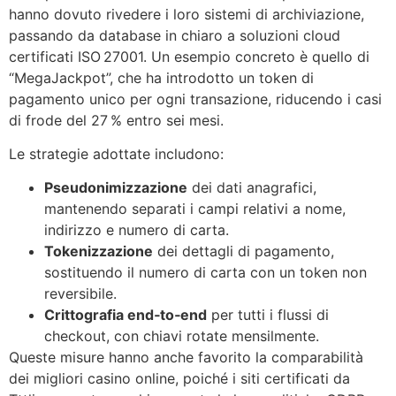
hanno dovuto rivedere i loro sistemi di archiviazione,
passando da database in chiaro a soluzioni cloud
certificati ISO 27001. Un esempio concreto è quello di
“MegaJackpot”, che ha introdotto un token di
pagamento unico per ogni transazione, riducendo i casi
di frode del 27 % entro sei mesi.
Le strategie adottate includono:
Pseudonimizzazione
dei dati anagrafici,
mantenendo separati i campi relativi a nome,
indirizzo e numero di carta.
Tokenizzazione
dei dettagli di pagamento,
sostituendo il numero di carta con un token non
reversibile.
Crittografia end‑to‑end
per tutti i flussi di
checkout, con chiavi rotate mensilmente.
Queste misure hanno anche favorito la comparabilità
dei migliori casino online, poiché i siti certificati da