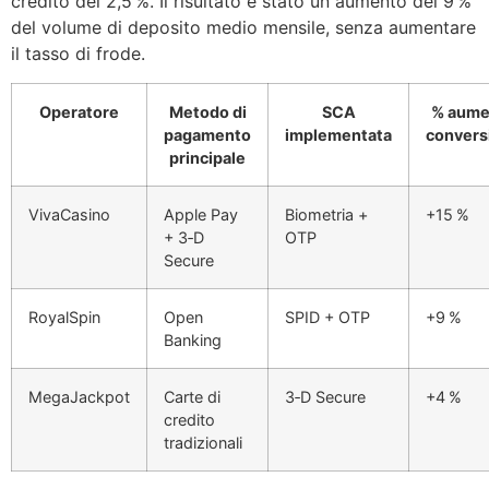
credito del 2,5 %. Il risultato è stato un aumento del 9 %
del volume di deposito medio mensile, senza aumentare
il tasso di frode.
Operatore
Metodo di
SCA
% aume
pagamento
implementata
convers
principale
VivaCasino
Apple Pay
Biometria +
+15 %
+ 3‑D
OTP
Secure
RoyalSpin
Open
SPID + OTP
+9 %
Banking
MegaJackpot
Carte di
3‑D Secure
+4 %
credito
tradizionali