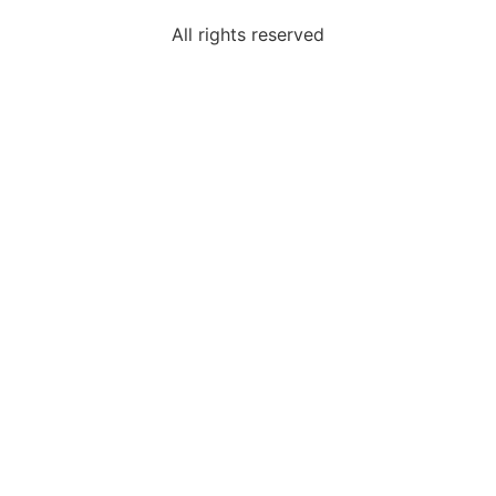
All rights reserved