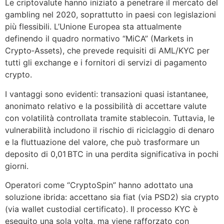
Le criptovalute hanno iniziato a penetrare il mercato del
gambling nel 2020, soprattutto in paesi con legislazioni
più flessibili. L’Unione Europea sta attualmente
definendo il quadro normativo “MiCA” (Markets in
Crypto‑Assets), che prevede requisiti di AML/KYC per
tutti gli exchange e i fornitori di servizi di pagamento
crypto.
I vantaggi sono evidenti: transazioni quasi istantanee,
anonimato relativo e la possibilità di accettare valute
con volatilità controllata tramite stablecoin. Tuttavia, le
vulnerabilità includono il rischio di riciclaggio di denaro
e la fluttuazione del valore, che può trasformare un
deposito di 0,01 BTC in una perdita significativa in pochi
giorni.
Operatori come “CryptoSpin” hanno adottato una
soluzione ibrida: accettano sia fiat (via PSD2) sia crypto
(via wallet custodial certificato). Il processo KYC è
eseguito una sola volta, ma viene rafforzato con