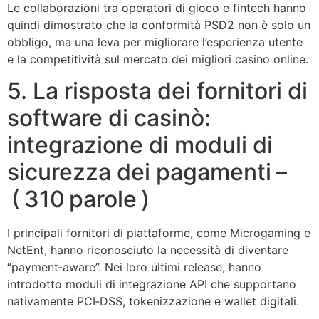
Le collaborazioni tra operatori di gioco e fintech hanno
quindi dimostrato che la conformità PSD2 non è solo un
obbligo, ma una leva per migliorare l’esperienza utente
e la competitività sul mercato dei migliori casino online.
5. La risposta dei fornitori di
software di casinò:
integrazione di moduli di
sicurezza dei pagamenti –
( 310 parole )
I principali fornitori di piattaforme, come Microgaming e
NetEnt, hanno riconosciuto la necessità di diventare
“payment‑aware”. Nei loro ultimi release, hanno
introdotto moduli di integrazione API che supportano
nativamente PCI‑DSS, tokenizzazione e wallet digitali.