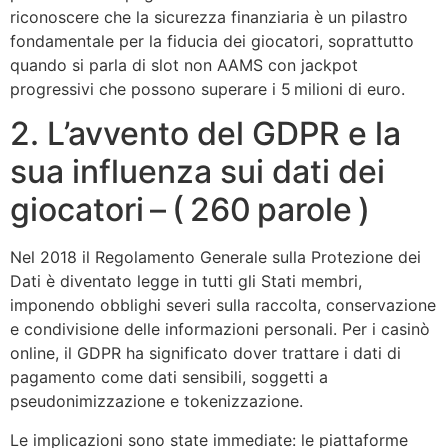
riconoscere che la sicurezza finanziaria è un pilastro
fondamentale per la fiducia dei giocatori, soprattutto
quando si parla di slot non AAMS con jackpot
progressivi che possono superare i 5 milioni di euro.
2. L’avvento del GDPR e la
sua influenza sui dati dei
giocatori – ( 260 parole )
Nel 2018 il Regolamento Generale sulla Protezione dei
Dati è diventato legge in tutti gli Stati membri,
imponendo obblighi severi sulla raccolta, conservazione
e condivisione delle informazioni personali. Per i casinò
online, il GDPR ha significato dover trattare i dati di
pagamento come dati sensibili, soggetti a
pseudonimizzazione e tokenizzazione.
Le implicazioni sono state immediate: le piattaforme