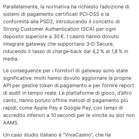
Parallelamente, la normativa ha richiesto l’adozione di
sistemi di pagamento certificati PCI‑DSS e la
conformità alla PSD2, introducendo il concetto di
Strong Customer Authentication (SCA) per ogni
deposito superiore a 30 €. I casinò hanno dovuto
integrare gateway che supportano 3‑D Secure,
riducendo il tasso di charge‑back dal 4,2 % al 1,8 % in
media.
Le conseguenze per i fornitori di gateway sono state
significative: molti hanno dovuto aggiornare le proprie
API per gestire token di pagamento e per fornire report
di audit in tempo reale. Le piattaforme di gioco, d’altro
canto, hanno potuto offrire metodi di pagamento più
rapidi, come Apple Pay e Google Pay, con tempi di
accredito inferiori a 10 secondi per le vincite su slot non
AAMS.
Un caso studio italiano è “VivaCasino”, che ha