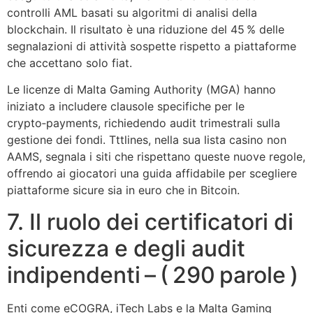
controlli AML basati su algoritmi di analisi della
blockchain. Il risultato è una riduzione del 45 % delle
segnalazioni di attività sospette rispetto a piattaforme
che accettano solo fiat.
Le licenze di Malta Gaming Authority (MGA) hanno
iniziato a includere clausole specifiche per le
crypto‑payments, richiedendo audit trimestrali sulla
gestione dei fondi. Tttlines, nella sua lista casino non
AAMS, segnala i siti che rispettano queste nuove regole,
offrendo ai giocatori una guida affidabile per scegliere
piattaforme sicure sia in euro che in Bitcoin.
7. Il ruolo dei certificatori di
sicurezza e degli audit
indipendenti – ( 290 parole )
Enti come eCOGRA, iTech Labs e la Malta Gaming