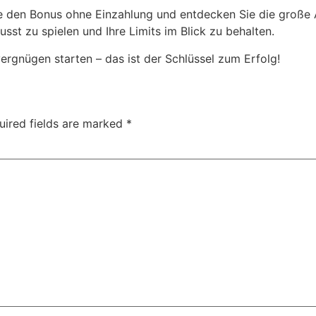
e den Bonus ohne Einzahlung und entdecken Sie die große 
t zu spielen und Ihre Limits im Blick zu behalten.
ergnügen starten – das ist der Schlüssel zum Erfolg!
uired fields are marked
*