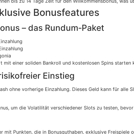
hnen bis zu 14 Tage Zeit für den Willkommensbonus, was üb
xklusive Bonusfeatures
bonus – das Rundum‑Paket
Einzahlung
Einzahlung
gonia
t mit einer soliden Bankroll und kostenlosen Spins starten
sikofreier Einstieg
Cash ohne vorherige Einzahlung. Dieses Geld kann für alle S
s, um die Volatilität verschiedener Slots zu testen, bevor
m
er mit Punkten, die in Bonusguthaben, exklusive Freispiel