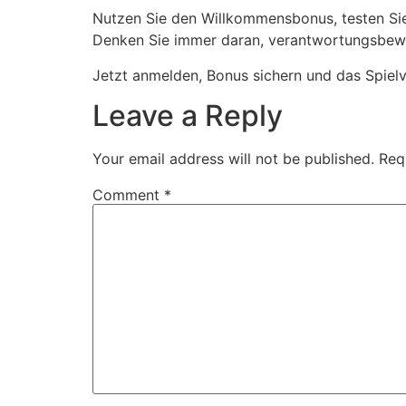
Nutzen Sie den Willkommensbonus, testen Si
Denken Sie immer daran, verantwortungsbewuss
Jetzt anmelden, Bonus sichern und das Spielv
Leave a Reply
Your email address will not be published.
Req
Comment
*