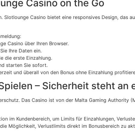
ounge Casino on the Go
. Slotlounge Casino bietet eine responsives Design, das a
nmeldung:
nge Casino über Ihren Browser.
Sie Ihre Daten ein.
ie die erste Einzahlung.
d starten Sie sofort.
rzeit und überall von den Bonus ohne Einzahlung profitiere
pielen – Sicherheit steht an e
lerschutz. Das Casino ist von der Malta Gaming Authority 
tion im Kundenbereich, um Limits für Einzahlungen, Verlust
 die Möglichkeit, Verlustlimits direkt im Bonusbereich zu ak