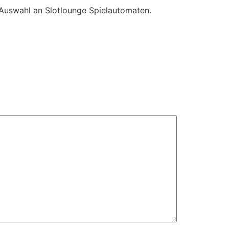
Auswahl an Slotlounge Spielautomaten.