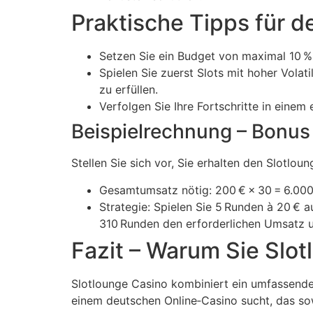
Praktische Tipps für 
Setzen Sie ein Budget von maximal 10 %
Spielen Sie zuerst Slots mit hoher Volat
zu erfüllen.
Verfolgen Sie Ihre Fortschritte in eine
Beispielrechnung – Bonus 
Stellen Sie sich vor, Sie erhalten den Slot
Gesamtumsatz nötig: 200 € × 30 = 6.000
Strategie: Spielen Sie 5 Runden à 20 € 
310 Runden den erforderlichen Umsatz u
Fazit – Warum Sie Slot
Slotlounge Casino kombiniert ein umfassendes
einem deutschen Online‑Casino sucht, das sowo