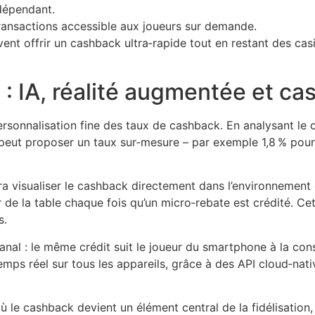
ndépendant.
transactions accessible aux joueurs sur demande.
ent offrir un cashback ultra‑rapide tout en restant des cas
s : IA, réalité augmentée et c
 personnalisation fine des taux de cashback. En analysant le 
eut proposer un taux sur‑mesure – par exemple 1,8 % pour u
ra visualiser le cashback directement dans l’environnement 
r de la table chaque fois qu’un micro‑rebate est crédité. Ce
s.
nal : le même crédit suit le joueur du smartphone à la cons
mps réel sur tous les appareils, grâce à des API cloud‑nativ
ù le cashback devient un élément central de la fidélisation