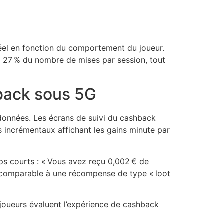
 réel en fonction du comportement du joueur.
e 27 % du nombre de mises par session, tout
hback sous 5G
s données. Les écrans de suivi du cashback
s incrémentaux affichant les gains minute par
ps courts : « Vous avez reçu 0,002 € de
, comparable à une récompense de type « loot
 joueurs évaluent l’expérience de cashback