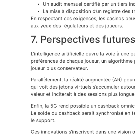
Un audit mensuel certifié par un tiers i
La mise à disposition d’un registre des 
En respectant ces exigences, les casinos peuv
aux yeux des régulateurs et des joueurs.
7. Perspectives future
L’intelligence artificielle ouvre la voie à une
préférences de chaque joueur, un algorithme p
joueur plus conservateur.
Parallèlement, la réalité augmentée (AR) pour
qui voit des jetons virtuels s’accumuler autou
valeur et inciterait à des sessions plus longue
Enfin, la 5G rend possible un cashback omnica
Le solde du cashback serait synchronisé en te
le support.
Ces innovations s’inscrivent dans une vision o