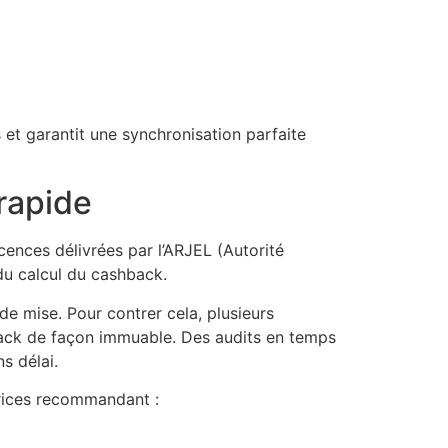
 et garantit une synchronisation parfaite
‑rapide
ences délivrées par l’ARJEL (Autorité
du calcul du cashback.
e mise. Pour contrer cela, plusieurs
hback de façon immuable. Des audits en temps
s délai.
trices recommandant :