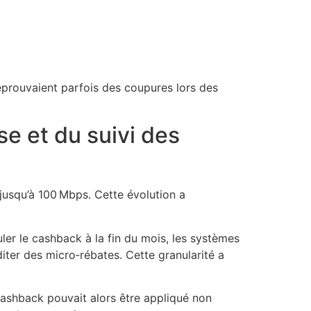
 éprouvaient parfois des coupures lors des
se et du suivi des
 jusqu’à 100 Mbps. Cette évolution a
ler le cashback à la fin du mois, les systèmes
diter des micro‑rébates. Cette granularité a
 cashback pouvait alors être appliqué non