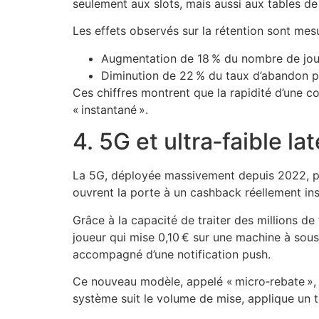
seulement aux slots, mais aussi aux tables de
Les effets observés sur la rétention sont mesu
Augmentation de 18 % du nombre de joue
Diminution de 22 % du taux d’abandon pe
Ces chiffres montrent que la rapidité d’une c
« instantané ».
4. 5G et ultra‑faible l
La 5G, déployée massivement depuis 2022, pr
ouvrent la porte à un cashback réellement in
Grâce à la capacité de traiter des millions d
joueur qui mise 0,10 € sur une machine à sous
accompagné d’une notification push.
Ce nouveau modèle, appelé « micro‑rebate », f
système suit le volume de mise, applique un t