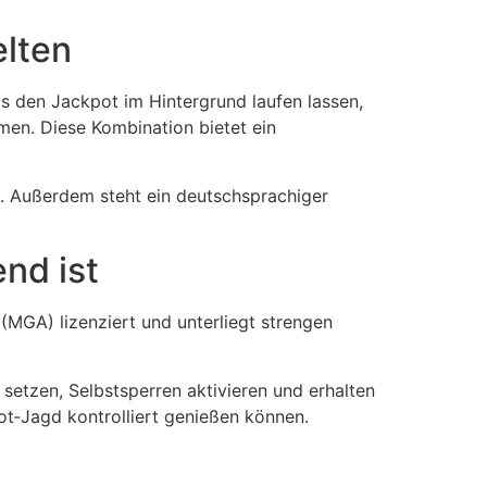
elten
ts den Jackpot im Hintergrund laufen lassen,
men. Diese Kombination bietet ein
d. Außerdem steht ein deutschsprachiger
nd ist
(MGA) lizenziert und unterliegt strengen
etzen, Selbstsperren aktivieren und erhalten
ot‑Jagd kontrolliert genießen können.