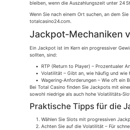
bleiben, wenn die Auszahlungszeit unter 24 Stu
Wenn Sie nach einem Ort suchen, an dem Sie so
totalcasino24.com.
Jackpot‑Mechaniken ve
Ein Jackpot ist im Kern ein progressiver Gewin
sollten, sind:
RTP (Return to Player) – Prozentualer Ant
Volatilität – Gibt an, wie häufig und wi
Wagering‑Anforderungen – Wie oft ein 
Bei Total Casino finden Sie Jackpots mit eine
sowohl niedrige als auch hohe Volatilitäts‑Sl
Praktische Tipps für die 
Wählen Sie Slots mit progressiven Jack
Achten Sie auf die Volatilität – Für schne