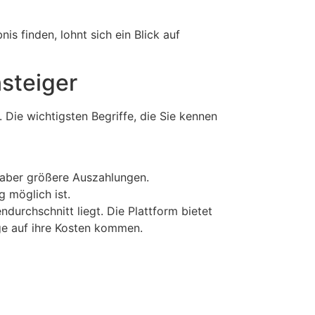
s finden, lohnt sich ein Blick auf
steiger
. Die wichtigsten Begriffe, die Sie kennen
r, aber größere Auszahlungen.
 möglich ist.
durchschnitt liegt. Die Plattform bietet
ige auf ihre Kosten kommen.