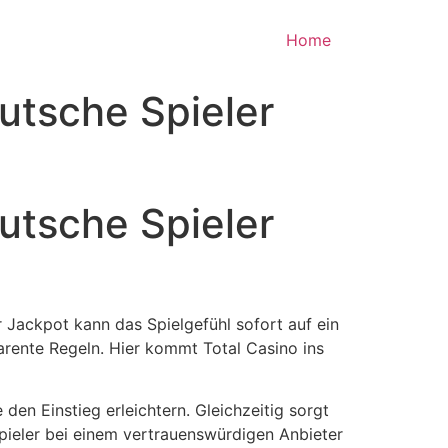
Home
utsche Spieler
utsche Spieler
Jackpot kann das Spielgefühl sofort auf ein
arente Regeln. Hier kommt Total Casino ins
en Einstieg erleichtern. Gleichzeitig sorgt
Spieler bei einem vertrauenswürdigen Anbieter