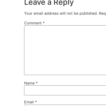
Leave a Reply
Your email address will not be published.
Req
Comment
*
Name
*
Email
*