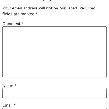
Your email address will not be published.
Required
fields are marked
*
Comment
*
Name
*
Email
*