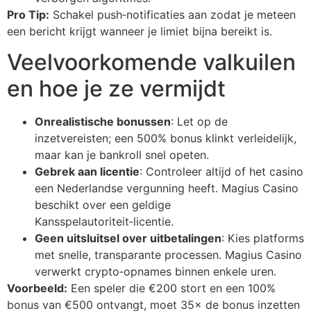
Pro Tip:
Schakel push‑notificaties aan zodat je meteen
een bericht krijgt wanneer je limiet bijna bereikt is.
Veelvoorkomende valkuilen
en hoe je ze vermijdt
Onrealistische bonussen
: Let op de
inzetvereisten; een 500% bonus klinkt verleidelijk,
maar kan je bankroll snel opeten.
Gebrek aan licentie
: Controleer altijd of het casino
een Nederlandse vergunning heeft. Magius Casino
beschikt over een geldige
Kansspelautoriteit‑licentie.
Geen uitsluitsel over uitbetalingen
: Kies platforms
met snelle, transparante processen. Magius Casino
verwerkt crypto‑opnames binnen enkele uren.
Voorbeeld:
Een speler die €200 stort en een 100%
bonus van €500 ontvangt, moet 35× de bonus inzetten