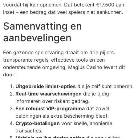
voordat hij kan opnemen. Dat betekent €17.500 aan
inzet – een bedrag dat veel spelers niet aankunnen.
Samenvatting en
aanbevelingen
Een gezonde spelervaring draait om drie pijlers:
transparante regels, effectieve tools en een
ondersteunende omgeving. Magius Casino levert dit
door:
Uitgebreide limiet‑opties
die je zelf kunt beheren.
Real‑time waarschuwingen
die je tijdig
informeren over riskant gedrag.
Een robuust VIP‑programma
dat zowel
beloningen als extra bescherming biedt.
Crypto‑betalingen
voor snelle, anonieme
transacties.