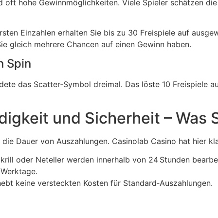
d oft hohe Gewinnmöglichkeiten. Viele Spieler schätzen die
rsten Einzahlen erhalten Sie bis zu 30 Freispiele auf ausgew
Sie gleich mehrere Chancen auf einen Gewinn haben.
n Spin
dete das Scatter‑Symbol dreimal. Das löste 10 Freispiele a
gkeit und Sicherheit – Was S
t die Dauer von Auszahlungen. Casinolab Casino hat hier kla
krill oder Neteller werden innerhalb von 24 Stunden bearbei
 Werktage.
ebt keine versteckten Kosten für Standard‑Auszahlungen.