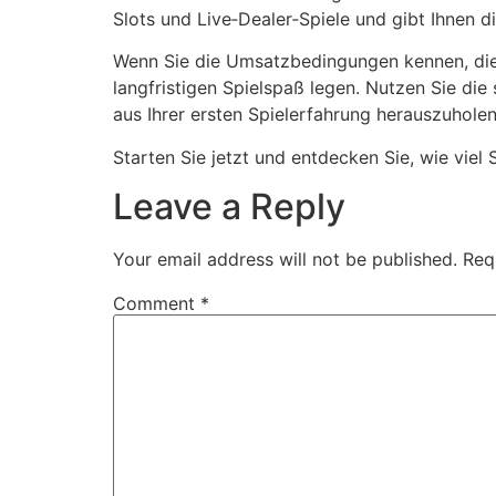
Slots und Live‑Dealer‑Spiele und gibt Ihnen d
Wenn Sie die Umsatzbedingungen kennen, die 
langfristigen Spielspaß legen. Nutzen Sie di
aus Ihrer ersten Spielerfahrung herauszuholen
Starten Sie jetzt und entdecken Sie, wie viel
Leave a Reply
Your email address will not be published.
Req
Comment
*