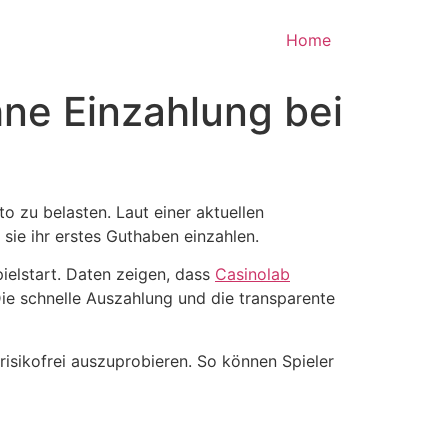
Home
hne Einzahlung bei
o zu belasten. Laut einer aktuellen
sie ihr erstes Guthaben einzahlen.
ielstart. Daten zeigen, dass
Casinolab
Die schnelle Auszahlung und die transparente
 risikofrei auszuprobieren. So können Spieler