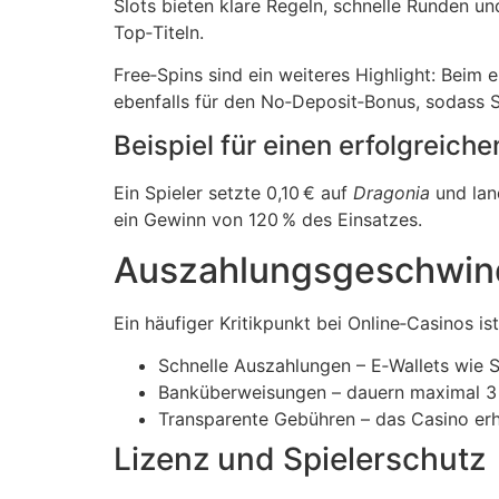
Slots bieten klare Regeln, schnelle Runden un
Top‑Titeln.
Free‑Spins sind ein weiteres Highlight: Beim e
ebenfalls für den No‑Deposit‑Bonus, sodass 
Beispiel für einen erfolgreiche
Ein Spieler setzte 0,10 € auf
Dragonia
und lan
ein Gewinn von 120 % des Einsatzes.
Auszahlungsgeschwindi
Ein häufiger Kritikpunkt bei Online‑Casinos is
Schnelle Auszahlungen – E‑Wallets wie S
Banküberweisungen – dauern maximal 3
Transparente Gebühren – das Casino erh
Lizenz und Spielerschutz