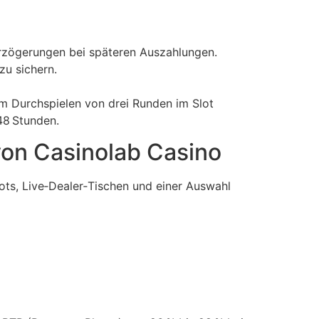
erzögerungen bei späteren Auszahlungen.
zu sichern.
m Durchspielen von drei Runden im Slot
48 Stunden.
 von Casinolab Casino
lots, Live‑Dealer‑Tischen und einer Auswahl