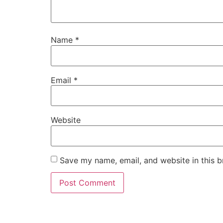
Name
*
Email
*
Website
Save my name, email, and website in this b