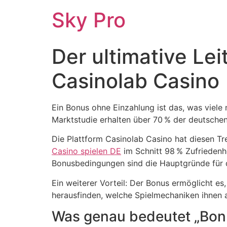
Sky Pro
Der ultimative Le
Casinolab Casino
Ein Bonus ohne Einzahlung ist das, was viele 
Marktstudie erhalten über 70 % der deutschen
Die Plattform Casinolab Casino hat diesen Tr
Casino spielen DE
im Schnitt 98 % Zufriedenhe
Bonusbedingungen sind die Hauptgründe für 
Ein weiterer Vorteil: Der Bonus ermöglicht es,
herausfinden, welche Spielmechaniken ihnen 
Was genau bedeutet „Bon