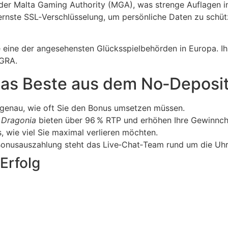
z der Malta Gaming Authority (MGA), was strenge Auflagen 
ernste SSL‑Verschlüsselung, um persönliche Daten zu schüt
eine der angesehensten Glücksspielbehörden in Europa. Ihr
OGRA.
 das Beste aus dem No‑Deposi
genau, wie oft Sie den Bonus umsetzen müssen.
e
Dragonia
bieten über 96 % RTP und erhöhen Ihre Gewinnc
, wie viel Sie maximal verlieren möchten.
Bonusauszahlung steht das Live‑Chat‑Team rund um die Uhr 
Erfolg