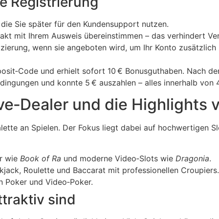
se Registrierung
die Sie später für den Kundensupport nutzen.
xakt mit Ihrem Ausweis übereinstimmen – das verhindert V
izierung, wenn sie angeboten wird, um Ihr Konto zusätzlich 
posit‑Code und erhielt sofort 10 € Bonusguthaben. Nach de
dingungen und konnte 5 € auszahlen – alles innerhalb von 
ive‑Dealer und die Highlights
lette an Spielen. Der Fokus liegt dabei auf hochwertigen S
er wie
Book of Ra
und moderne Video‑Slots wie
Dragonia
.
kjack, Roulette und Baccarat mit professionellen Croupiers.
on Poker und Video‑Poker.
traktiv sind