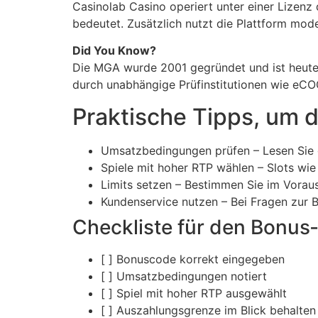
Casinolab Casino operiert unter einer Lizen
bedeutet. Zusätzlich nutzt die Plattform mod
Did You Know?
Die MGA wurde 2001 gegründet und ist heute 
durch unabhängige Prüfinstitutionen wie eC
Praktische Tipps, um
Umsatzbedingungen prüfen – Lesen Sie 
Spiele mit hoher RTP wählen – Slots wi
Limits setzen – Bestimmen Sie im Voraus
Kundenservice nutzen – Bei Fragen zur 
Checkliste für den Bonus‑
[ ] Bonuscode korrekt eingegeben
[ ] Umsatzbedingungen notiert
[ ] Spiel mit hoher RTP ausgewählt
[ ] Auszahlungsgrenze im Blick behalten