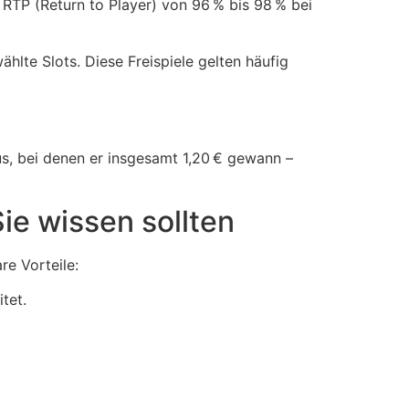
 RTP (Return to Player) von 96 % bis 98 % bei
ählte Slots. Diese Freispiele gelten häufig
us, bei denen er insgesamt 1,20 € gewann –
ie wissen sollten
re Vorteile:
tet.