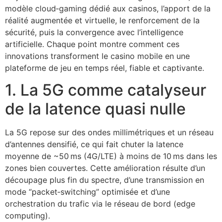
modèle cloud‑gaming dédié aux casinos, l’apport de la
réalité augmentée et virtuelle, le renforcement de la
sécurité, puis la convergence avec l’intelligence
artificielle. Chaque point montre comment ces
innovations transforment le casino mobile en une
plateforme de jeu en temps réel, fiable et captivante.
1. La 5G comme catalyseur
de la latence quasi nulle
La 5G repose sur des ondes millimétriques et un réseau
d’antennes densifié, ce qui fait chuter la latence
moyenne de ~50 ms (4G/LTE) à moins de 10 ms dans les
zones bien couvertes. Cette amélioration résulte d’un
découpage plus fin du spectre, d’une transmission en
mode “packet‑switching” optimisée et d’une
orchestration du trafic via le réseau de bord (edge
computing).