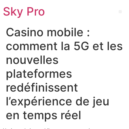
Sky Pro
Casino mobile :
comment la 5G et les
nouvelles
plateformes
redéfinissent
l’expérience de jeu
en temps réel