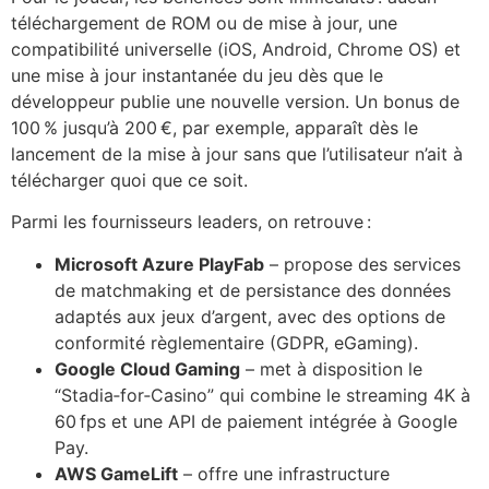
téléchargement de ROM ou de mise à jour, une
compatibilité universelle (iOS, Android, Chrome OS) et
une mise à jour instantanée du jeu dès que le
développeur publie une nouvelle version. Un bonus de
100 % jusqu’à 200 €, par exemple, apparaît dès le
lancement de la mise à jour sans que l’utilisateur n’ait à
télécharger quoi que ce soit.
Parmi les fournisseurs leaders, on retrouve :
Microsoft Azure PlayFab
– propose des services
de matchmaking et de persistance des données
adaptés aux jeux d’argent, avec des options de
conformité règlementaire (GDPR, eGaming).
Google Cloud Gaming
– met à disposition le
“Stadia‑for‑Casino” qui combine le streaming 4K à
60 fps et une API de paiement intégrée à Google
Pay.
AWS GameLift
– offre une infrastructure