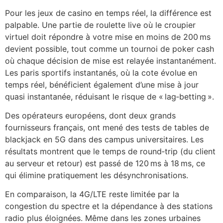
Pour les jeux de casino en temps réel, la différence est
palpable. Une partie de roulette live où le croupier
virtuel doit répondre à votre mise en moins de 200 ms
devient possible, tout comme un tournoi de poker cash
où chaque décision de mise est relayée instantanément.
Les paris sportifs instantanés, où la cote évolue en
temps réel, bénéficient également d’une mise à jour
quasi instantanée, réduisant le risque de « lag‑betting ».
Des opérateurs européens, dont deux grands
fournisseurs français, ont mené des tests de tables de
blackjack en 5G dans des campus universitaires. Les
résultats montrent que le temps de round‑trip (du client
au serveur et retour) est passé de 120 ms à 18 ms, ce
qui élimine pratiquement les désynchronisations.
En comparaison, la 4G/LTE reste limitée par la
congestion du spectre et la dépendance à des stations
radio plus éloignées. Même dans les zones urbaines