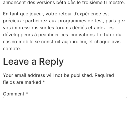
annoncent des versions bêta dès le troisième trimestre.
En tant que joueur, votre retour d’expérience est
précieux : participez aux programmes de test, partagez
vos impressions sur les forums dédiés et aidez les
développeurs à peaufiner ces innovations. Le futur du
casino mobile se construit aujourd’hui, et chaque avis
compte.
Leave a Reply
Your email address will not be published.
Required
fields are marked
*
Comment
*