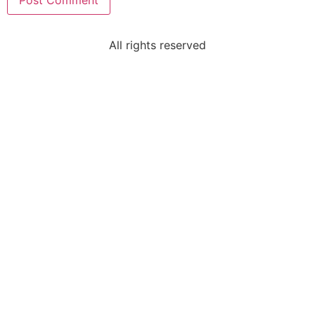
All rights reserved