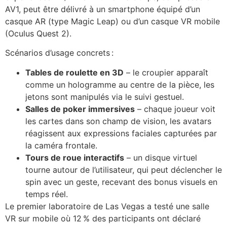
AV1, peut être délivré à un smartphone équipé d’un
casque AR (type Magic Leap) ou d’un casque VR mobile
(Oculus Quest 2).
Scénarios d’usage concrets :
Tables de roulette en 3D
– le croupier apparaît
comme un hologramme au centre de la pièce, les
jetons sont manipulés via le suivi gestuel.
Salles de poker immersives
– chaque joueur voit
les cartes dans son champ de vision, les avatars
réagissent aux expressions faciales capturées par
la caméra frontale.
Tours de roue interactifs
– un disque virtuel
tourne autour de l’utilisateur, qui peut déclencher le
spin avec un geste, recevant des bonus visuels en
temps réel.
Le premier laboratoire de Las Vegas a testé une salle
VR sur mobile où 12 % des participants ont déclaré