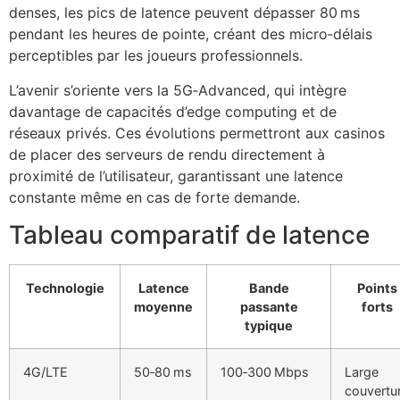
denses, les pics de latence peuvent dépasser 80 ms
pendant les heures de pointe, créant des micro‑délais
perceptibles par les joueurs professionnels.
L’avenir s’oriente vers la 5G‑Advanced, qui intègre
davantage de capacités d’edge computing et de
réseaux privés. Ces évolutions permettront aux casinos
de placer des serveurs de rendu directement à
proximité de l’utilisateur, garantissant une latence
constante même en cas de forte demande.
Tableau comparatif de latence
Technologie
Latence
Bande
Points
moyenne
passante
forts
typique
4G/LTE
50‑80 ms
100‑300 Mbps
Large
couvertu