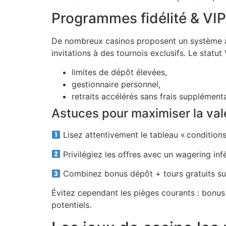
Programmes fidélité & VIP
De nombreux casinos proposent un système à
invitations à des tournois exclusifs. Le statut 
limites de dépôt élevées,
gestionnaire personnel,
retraits accélérés sans frais supplémenta
Astuces pour maximiser la val
Lisez attentivement le tableau « conditions
Privilégiez les offres avec un wagering infé
Combinez bonus dépôt + tours gratuits sur 
Évitez cependant les pièges courants : bonus 
potentiels.