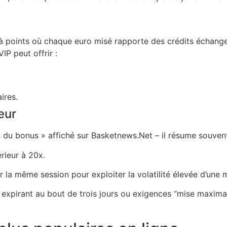
 points où chaque euro misé rapporte des crédits échang
VIP peut offrir :
ires.
eur
 du bonus » affiché sur Basketnews.Net – il résume souvent
rieur à 20x.
la même session pour exploiter la volatilité élevée d’une 
expirant au bout de trois jours ou exigences “mise maximal