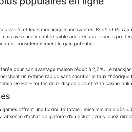
plus populaires en ligne
èmes variés et leurs mécaniques innovantes.
Book of Ra Del
 mais avec une volatilité faible adaptée aux joueurs prudent
entent considérablement le gain potentiel.
éférée pour son avantage maison réduit à 2,7 %. Le blackjack
herchent un rythme rapide sans sacrifier le taux théorique
hemin De Fer – toutes deux disponibles chez le casino onli
mes
h games offrent une flexibilité totale : mise minimale dès €
 l’absence d’achat obligatoire d’un ticket ; vous jouez dire