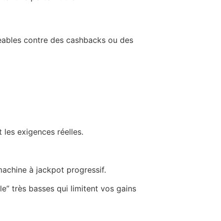
eables contre des cashbacks ou des
 les exigences réelles.
machine à jackpot progressif.
e” très basses qui limitent vos gains