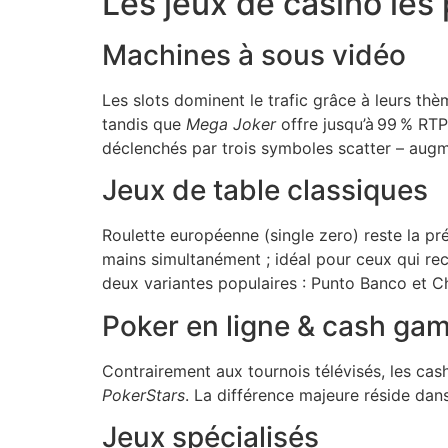
Les jeux de casino les 
Machines à sous vidéo
Les slots dominent le trafic grâce à leurs th
tandis que
Mega Joker
offre jusqu’à 99 % RTP
déclenchés par trois symboles scatter – augm
Jeux de table classiques
Roulette européenne (single zero) reste la pr
mains simultanément ; idéal pour ceux qui rec
deux variantes populaires : Punto Banco et C
Poker en ligne & cash ga
Contrairement aux tournois télévisés, les cas
PokerStars
. La différence majeure réside dans
Jeux spécialisés