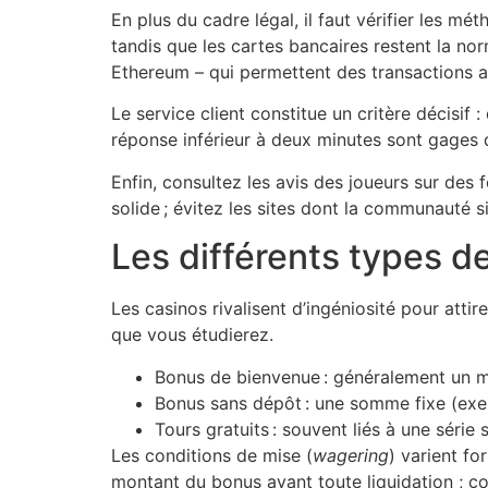
En plus du cadre légal, il faut vérifier les 
tandis que les cartes bancaires restent la no
Ethereum – qui permettent des transactions a
Le service client constitue un critère décisif 
réponse inférieur à deux minutes sont gages
Enfin, consultez les avis des joueurs sur des 
solide ; évitez les sites dont la communauté 
Les différents types d
Les casinos rivalisent d’ingéniosité pour attir
que vous étudierez.
Bonus de bienvenue : généralement un m
Bonus sans dépôt : une somme fixe (exemp
Tours gratuits : souvent liés à une série
Les conditions de mise (
wagering
) varient fo
montant du bonus avant toute liquidation ; com