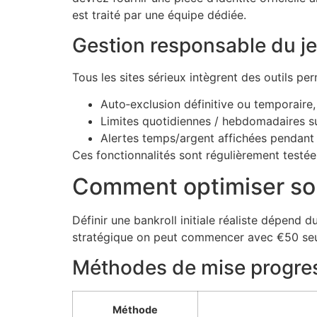
est traité par une équipe dédiée.
Gestion responsable du j
Tous les sites sérieux intègrent des outils per
Auto‑exclusion définitive ou temporaire,
Limites quotidiennes / hebdomadaires su
Alertes temps/argent affichées pendant
Ces fonctionnalités sont régulièrement testées
Comment optimiser son
Définir une bankroll initiale réaliste dépend 
stratégique on peut commencer avec €50 se
Méthodes de mise progress
Méthode