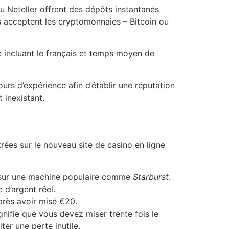
ou Neteller offrent des dépôts instantanés
es acceptent les cryptomonnaies – Bitcoin ou
gue incluant le français et temps moyen de
urs d’expérience afin d’établir une réputation
 inexistant.
trées sur le nouveau site de casino en ligne
s sur une machine populaire comme
Starburst
.
 d’argent réel.
rès avoir misé €20.
ignifie que vous devez miser trente fois le
ter une perte inutile.