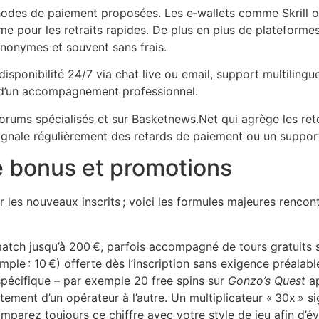
méthodes de paiement proposées. Les e‑wallets comme Skrill 
rme pour les retraits rapides. De plus en plus de plateform
nonymes et souvent sans frais.
: disponibilité 24/7 via chat live ou email, support multilin
 d’un accompagnement professionnel.
forums spécialisés et sur Basketnews.Net qui agrège les reto
signale régulièrement des retards de paiement ou un support
e bonus et promotions
er les nouveaux inscrits ; voici les formules majeures rencon
atch jusqu’à 200 €, parfois accompagné de tours gratuit
le : 10 €) offerte dès l’inscription sans exigence préalable
 spécifique – par exemple 20 free spins sur
Gonzo’s Quest
ap
rtement d’un opérateur à l’autre. Un multiplicateur « 30x » s
parez toujours ce chiffre avec votre style de jeu afin d’évi