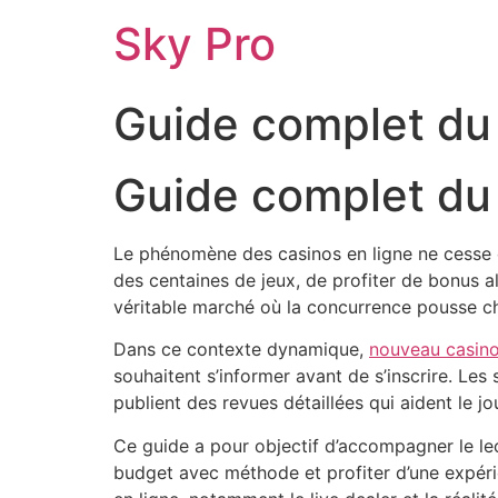
Sky Pro
Guide complet du 
Guide complet du 
Le phénomène des casinos en ligne ne cesse de
des centaines de jeux, de profiter de bonus a
véritable marché où la concurrence pousse cha
Dans ce contexte dynamique,
nouveau casino
souhaitent s’informer avant de s’inscrire. Les
publient des revues détaillées qui aident le jo
Ce guide a pour objectif d’accompagner le lec
budget avec méthode et profiter d’une expéri