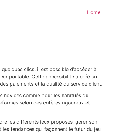
Home
uelques clics, il est possible d’accéder à
ur portable. Cette accessibilité a créé un
es paiements et la qualité du service client.
s novices comme pour les habitués qui
teformes selon des critères rigoureux et
dre les différents jeux proposés, gérer son
les tendances qui façonnent le futur du jeu