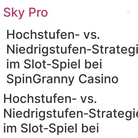
Sky Pro
Hochstufen‑ vs.
Niedrigstufen‑Strateg
im Slot‑Spiel bei
SpinGranny Casino
Hochstufen‑ vs.
Niedrigstufen‑Strateg
im Slot‑Spiel bei