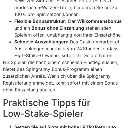
3‑Walzen‑Slots mit Einsätzen ab 0,10 € bis zu
modernen 5‑Walzen‑Titeln, bei denen Sie bis zu
100 € pro Spin setzen können.
Flexible Bonusstruktur:
Der
Willkommensbonus
und ein
Bonus ohne Einzahlung
stehen allen
Spielern offen, unabhängig von ihrer Einsatzhöhe.
Schnelle Auszahlungen:
Das Casino verarbeitet
Auszahlungen innerhalb von 24 Stunden, sodass
High‑Stake‑Gewinner sofort ihr Geld erhalten.
Für Spieler, die nach einem schnellen Einstieg suchen,
bietet das Spingranny Bonus‑Programm einen
zusätzlichen Anreiz. Wer sich über die Spingranny
Registrierung anmeldet, kann sofort mit einem Bonus
ohne Einzahlung starten.
Praktische Tipps für
Low‑Stake‑Spieler
Setzen Sie auf Slots mit hoher RTP (Return to