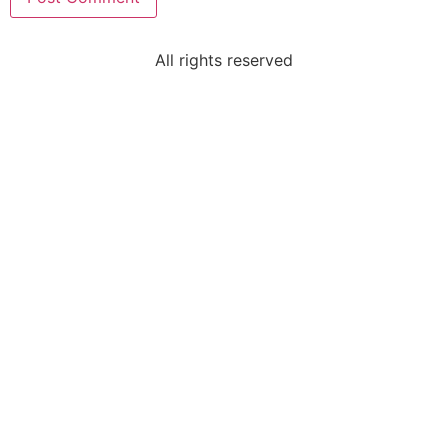
All rights reserved