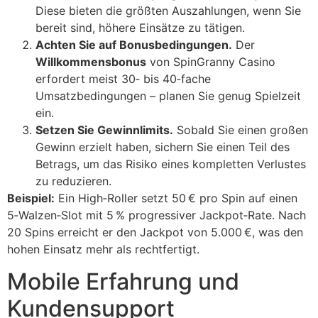
Diese bieten die größten Auszahlungen, wenn Sie
bereit sind, höhere Einsätze zu tätigen.
Achten Sie auf Bonusbedingungen.
Der
Willkommensbonus
von SpinGranny Casino
erfordert meist 30‑ bis 40‑fache
Umsatzbedingungen – planen Sie genug Spielzeit
ein.
Setzen Sie Gewinnlimits.
Sobald Sie einen großen
Gewinn erzielt haben, sichern Sie einen Teil des
Betrags, um das Risiko eines kompletten Verlustes
zu reduzieren.
Beispiel:
Ein High‑Roller setzt 50 € pro Spin auf einen
5‑Walzen‑Slot mit 5 % progressiver Jackpot‑Rate. Nach
20 Spins erreicht er den Jackpot von 5.000 €, was den
hohen Einsatz mehr als rechtfertigt.
Mobile Erfahrung und
Kundensupport