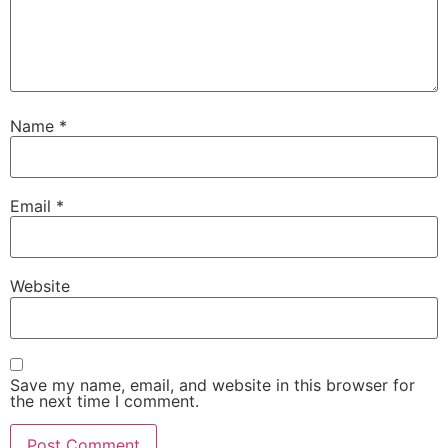
Name
*
Email
*
Website
Save my name, email, and website in this browser for
the next time I comment.