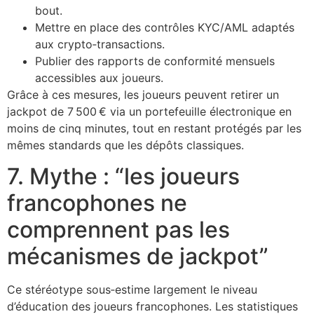
bout.
Mettre en place des contrôles KYC/AML adaptés
aux crypto‑transactions.
Publier des rapports de conformité mensuels
accessibles aux joueurs.
Grâce à ces mesures, les joueurs peuvent retirer un
jackpot de 7 500 € via un portefeuille électronique en
moins de cinq minutes, tout en restant protégés par les
mêmes standards que les dépôts classiques.
7. Mythe : “les joueurs
francophones ne
comprennent pas les
mécanismes de jackpot”
Ce stéréotype sous‑estime largement le niveau
d’éducation des joueurs francophones. Les statistiques