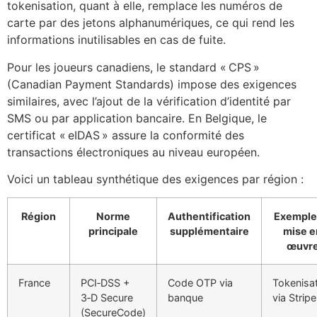
tokenisation, quant à elle, remplace les numéros de
carte par des jetons alphanumériques, ce qui rend les
informations inutilisables en cas de fuite.
Pour les joueurs canadiens, le standard « CPS »
(Canadian Payment Standards) impose des exigences
similaires, avec l’ajout de la vérification d’identité par
SMS ou par application bancaire. En Belgique, le
certificat « eIDAS » assure la conformité des
transactions électroniques au niveau européen.
Voici un tableau synthétique des exigences par région :
Région
Norme
Authentification
Exemple
principale
supplémentaire
mise e
œuvr
France
PCI‑DSS +
Code OTP via
Tokenisa
3‑D Secure
banque
via Stripe
(SecureCode)