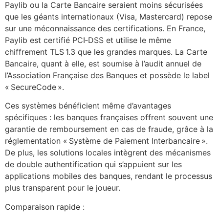
Paylib ou la Carte Bancaire seraient moins sécurisées
que les géants internationaux (Visa, Mastercard) repose
sur une méconnaissance des certifications. En France,
Paylib est certifié PCI‑DSS et utilise le même
chiffrement TLS 1.3 que les grandes marques. La Carte
Bancaire, quant à elle, est soumise à l’audit annuel de
l’Association Française des Banques et possède le label
« SecureCode ».
Ces systèmes bénéficient même d’avantages
spécifiques : les banques françaises offrent souvent une
garantie de remboursement en cas de fraude, grâce à la
réglementation « Système de Paiement Interbancaire ».
De plus, les solutions locales intègrent des mécanismes
de double authentification qui s’appuient sur les
applications mobiles des banques, rendant le processus
plus transparent pour le joueur.
Comparaison rapide :