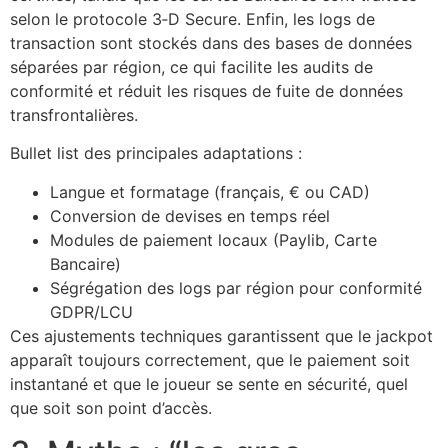
selon le protocole 3‑D Secure. Enfin, les logs de
transaction sont stockés dans des bases de données
séparées par région, ce qui facilite les audits de
conformité et réduit les risques de fuite de données
transfrontalières.
Bullet list des principales adaptations :
Langue et formatage (français, € ou CAD)
Conversion de devises en temps réel
Modules de paiement locaux (Paylib, Carte
Bancaire)
Ségrégation des logs par région pour conformité
GDPR/LCU
Ces ajustements techniques garantissent que le jackpot
apparaît toujours correctement, que le paiement soit
instantané et que le joueur se sente en sécurité, quel
que soit son point d’accès.