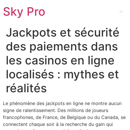
Sky Pro
Jackpots et sécurité
des paiements dans
les casinos en ligne
localisés : mythes et
réalités
Le phénomène des jackpots en ligne ne montre aucun
signe de ralentissement. Des millions de joueurs
francophones, de France, de Belgique ou du Canada, se
connectent chaque soir à la recherche du gain qui