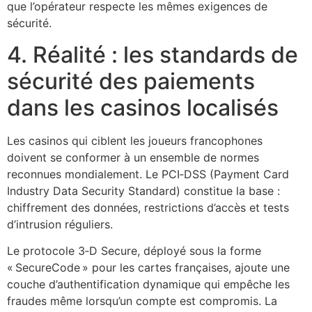
que l’opérateur respecte les mêmes exigences de
sécurité.
4. Réalité : les standards de
sécurité des paiements
dans les casinos localisés
Les casinos qui ciblent les joueurs francophones
doivent se conformer à un ensemble de normes
reconnues mondialement. Le PCI‑DSS (Payment Card
Industry Data Security Standard) constitue la base :
chiffrement des données, restrictions d’accès et tests
d’intrusion réguliers.
Le protocole 3‑D Secure, déployé sous la forme
« SecureCode » pour les cartes françaises, ajoute une
couche d’authentification dynamique qui empêche les
fraudes même lorsqu’un compte est compromis. La