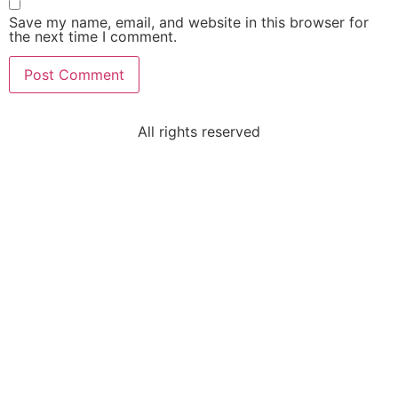
Save my name, email, and website in this browser for
the next time I comment.
All rights reserved