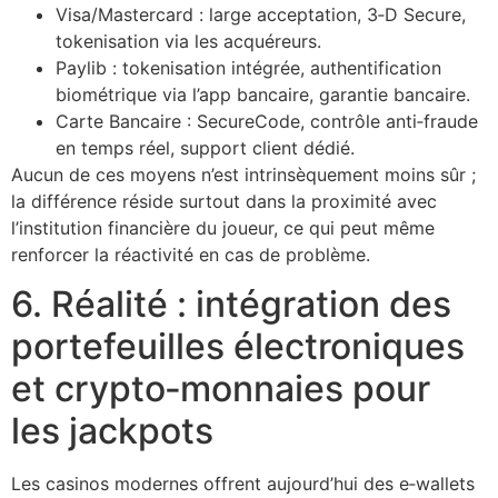
Visa/Mastercard : large acceptation, 3‑D Secure,
tokenisation via les acquéreurs.
Paylib : tokenisation intégrée, authentification
biométrique via l’app bancaire, garantie bancaire.
Carte Bancaire : SecureCode, contrôle anti‑fraude
en temps réel, support client dédié.
Aucun de ces moyens n’est intrinsèquement moins sûr ;
la différence réside surtout dans la proximité avec
l’institution financière du joueur, ce qui peut même
renforcer la réactivité en cas de problème.
6. Réalité : intégration des
portefeuilles électroniques
et crypto‑monnaies pour
les jackpots
Les casinos modernes offrent aujourd’hui des e‑wallets