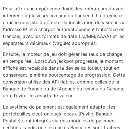
Pour offrir une expérience fluide, les opérateurs doivent
intervenir à plusieurs niveaux du backend. La première
couche consiste à détecter la localisation du visiteur via
l’adresse IP et à charger automatiquement l’interface en
français, avec les formats de date (JJ/MM/AAAA) et les
séparateurs décimaux (virgule) appropriés.
Ensuite, le moteur de jeu doit gérer les taux de change
en temps réel. Lorsqu’un jackpot progresse, le montant
affiché est recalculé dans la devise du joueur, tout en
conservant le même pourcentage de progression. Cette
conversion utilise des API fiables, comme celles de la
Banque de France ou de l’Agence du revenu du Canada,
afin d’éviter les écarts de valeur.
Le système de paiement est également adapté : les
portefeuilles électroniques locaux (Paylib, Banque
Postale) sont intégrés via des modules de paiement
certifiés, tandis que les cartes Bancaires sont traitées