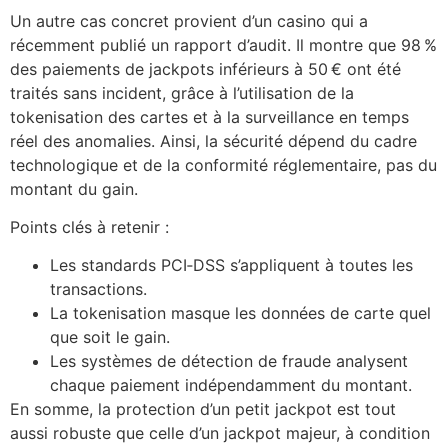
Un autre cas concret provient d’un casino qui a
récemment publié un rapport d’audit. Il montre que 98 %
des paiements de jackpots inférieurs à 50 € ont été
traités sans incident, grâce à l’utilisation de la
tokenisation des cartes et à la surveillance en temps
réel des anomalies. Ainsi, la sécurité dépend du cadre
technologique et de la conformité réglementaire, pas du
montant du gain.
Points clés à retenir :
Les standards PCI‑DSS s’appliquent à toutes les
transactions.
La tokenisation masque les données de carte quel
que soit le gain.
Les systèmes de détection de fraude analysent
chaque paiement indépendamment du montant.
En somme, la protection d’un petit jackpot est tout
aussi robuste que celle d’un jackpot majeur, à condition