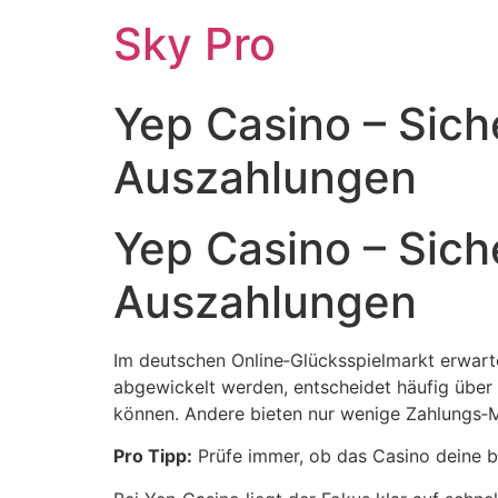
Sky Pro
Yep Casino – Sich
Auszahlungen
Yep Casino – Sich
Auszahlungen
Im deutschen Online‑Glücksspielmarkt erwarten
abgewickelt werden, entscheidet häufig über 
können. Andere bieten nur wenige Zahlungs‑M
Pro Tipp:
Prüfe immer, ob das Casino deine bev