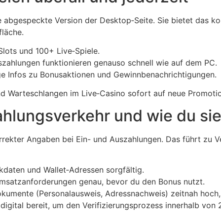
e abgespeckte Version der Desktop‑Seite. Sie bietet das ko
fläche.
Slots und 100+ Live‑Spiele.
zahlungen funktionieren genauso schnell wie auf dem PC.
ge Infos zu Bonusaktionen und Gewinnbenachrichtigungen.
 Warteschlangen im Live‑Casino sofort auf neue Promotio
ahlungsverkehr und wie du si
orrekter Angaben bei Ein- und Auszahlungen. Das führt zu 
daten und Wallet‑Adressen sorgfältig.
msatzanforderungen genau, bevor du den Bonus nutzt.
umente (Personalausweis, Adressnachweis) zeitnah hoch, u
gital bereit, um den Verifizierungsprozess innerhalb von 