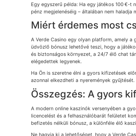
Egy egyszerű példa: Ha egy játékos 100 €-t nye
pénz megjelenéséig – általában nem haladja 
Miért érdemes most cs
A Verde Casino egy olyan platform, amely a g
üdvözlő bónusz lehetővé teszi, hogy a játékos
és biztonságos környezet, a 24/7 élő chat tá
elégedettek legyenek.
Ha Ön is szeretne élni a gyors kifizetések elő
azonnal elkezdheti a nyeremények gyűjtését.
Összegzés: A gyors kif
A modern online kaszinók versenyében a gyor
licencelést és a felhasználóbarát felületet 
befizetés nélküli bónusz, a különféle élő ka
Ne hagyja ki a lehetőséget, hogy a Verde Ca