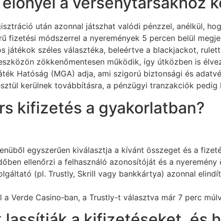
 előnyei a versenytársakhoz 
isztráció után azonnal játszhat valódi pénzzel, anélkül, hog
erű fizetési módszerrel a nyeremények 5 percen belül megje
s játékok széles választéka, beleértve a blackjackot, rulett
 eszközön zökkenőmentesen működik, így útközben is élvezh
áték Hatóság (MGA) adja, ami szigorú biztonsági és adatvéd
esztül kerülnek továbbításra, a pénzügyi tranzakciók pedi
s kifizetés a gyakorlatban?
enüből egyszerűen kiválasztja a kívánt összeget és a fizet
időben ellenőrzi a felhasználó azonosítóját és a nyeremény
olgáltató (pl. Trustly, Skrill vagy bankkártya) azonnal elind
l a Verde Casino‑ban, a Trustly-t választva már 7 perc múl
lassítják a kifizetéseket, és 