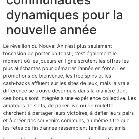
dynamiques pour la
nouvelle année
Le réveillon du Nouvel An n’est plus seulement
l’occasion de porter un toast ; c’est également le
moment où les joueurs en ligne scrutent les offres les
plus alléchantes pour démarrer l’année en force. Les
promotions de bienvenue, les free spins et les
cash‑backs affluent sur les sites de jeux, mais la vraie
différence se trouve désormais dans la manière dont
ces bonus sont intégrés à une expérience collective. Les
amateurs de slots, de poker live ou de roulette
cherchent à partager leurs victoires, à défier leurs pairs
et à créer des souvenirs communs, au même titre que
les fêtes de fin d’année rassemblent familles et amis.