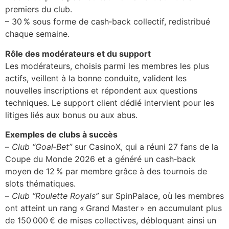
premiers du club.
– 30 % sous forme de cash‑back collectif, redistribué
chaque semaine.
Rôle des modérateurs et du support
Les modérateurs, choisis parmi les membres les plus
actifs, veillent à la bonne conduite, valident les
nouvelles inscriptions et répondent aux questions
techniques. Le support client dédié intervient pour les
litiges liés aux bonus ou aux abus.
Exemples de clubs à succès
–
Club “Goal‑Bet”
sur CasinoX, qui a réuni 27 fans de la
Coupe du Monde 2026 et a généré un cash‑back
moyen de 12 % par membre grâce à des tournois de
slots thématiques.
–
Club “Roulette Royals”
sur SpinPalace, où les membres
ont atteint un rang « Grand Master » en accumulant plus
de 150 000 € de mises collectives, débloquant ainsi un