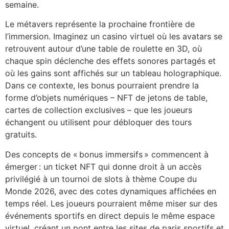
semaine.
Le métavers représente la prochaine frontière de
l’immersion. Imaginez un casino virtuel où les avatars se
retrouvent autour d’une table de roulette en 3D, où
chaque spin déclenche des effets sonores partagés et
où les gains sont affichés sur un tableau holographique.
Dans ce contexte, les bonus pourraient prendre la
forme d’objets numériques – NFT de jetons de table,
cartes de collection exclusives – que les joueurs
échangent ou utilisent pour débloquer des tours
gratuits.
Des concepts de « bonus immersifs » commencent à
émerger : un ticket NFT qui donne droit à un accès
privilégié à un tournoi de slots à thème Coupe du
Monde 2026, avec des cotes dynamiques affichées en
temps réel. Les joueurs pourraient même miser sur des
événements sportifs en direct depuis le même espace
virtuel, créant un pont entre les sites de paris sportifs et