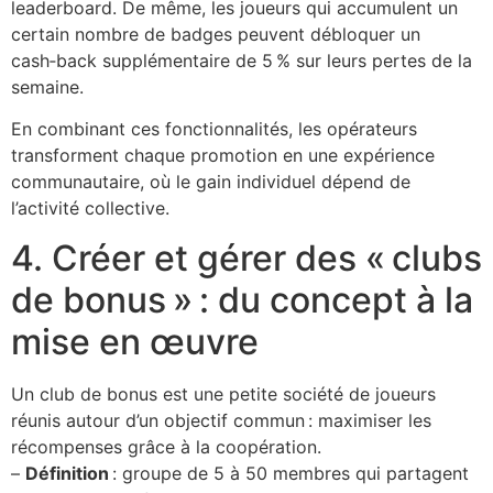
leaderboard. De même, les joueurs qui accumulent un
certain nombre de badges peuvent débloquer un
cash‑back supplémentaire de 5 % sur leurs pertes de la
semaine.
En combinant ces fonctionnalités, les opérateurs
transforment chaque promotion en une expérience
communautaire, où le gain individuel dépend de
l’activité collective.
4. Créer et gérer des « clubs
de bonus » : du concept à la
mise en œuvre
Un club de bonus est une petite société de joueurs
réunis autour d’un objectif commun : maximiser les
récompenses grâce à la coopération.
–
Définition
: groupe de 5 à 50 membres qui partagent