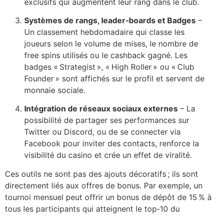
exclusifs qui augmentent leur rang dans le club.
Systèmes de rangs, leader‑boards et Badges
–
Un classement hebdomadaire qui classe les
joueurs selon le volume de mises, le nombre de
free spins utilisés ou le cashback gagné. Les
badges « Strategist », « High Roller » ou « Club
Founder » sont affichés sur le profil et servent de
monnaie sociale.
Intégration de réseaux sociaux externes
– La
possibilité de partager ses performances sur
Twitter ou Discord, ou de se connecter via
Facebook pour inviter des contacts, renforce la
visibilité du casino et crée un effet de viralité.
Ces outils ne sont pas des ajouts décoratifs ; ils sont
directement liés aux offres de bonus. Par exemple, un
tournoi mensuel peut offrir un bonus de dépôt de 15 % à
tous les participants qui atteignent le top‑10 du