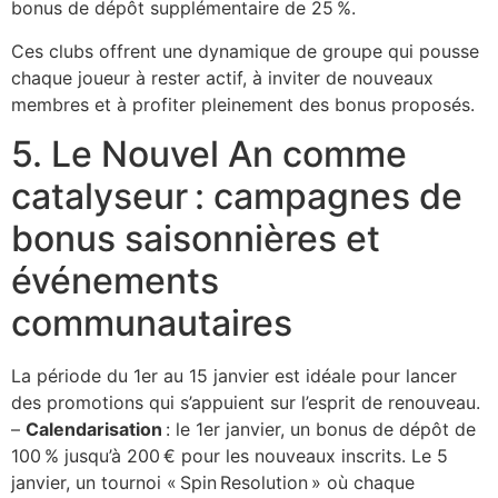
bonus de dépôt supplémentaire de 25 %.
Ces clubs offrent une dynamique de groupe qui pousse
chaque joueur à rester actif, à inviter de nouveaux
membres et à profiter pleinement des bonus proposés.
5. Le Nouvel An comme
catalyseur : campagnes de
bonus saisonnières et
événements
communautaires
La période du 1er au 15 janvier est idéale pour lancer
des promotions qui s’appuient sur l’esprit de renouveau.
–
Calendarisation
: le 1er janvier, un bonus de dépôt de
100 % jusqu’à 200 € pour les nouveaux inscrits. Le 5
janvier, un tournoi « Spin Resolution » où chaque