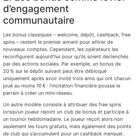
d’engagement
communautaire
Les bonus classiques – welcome, dépôt, cashback, free
spins – restent le premier aimant pour attirer de
nouveaux comptes. Cependant, les opérateurs les
reconfigurent aujourd’hui pour qu’ils soient déclenchés
par des actions sociales. Par exemple, un bonus de
20 % sur le dépôt suivant peut être débloqué
uniquement après avoir invité trois amis qui ont chacun
joué au moins 10 € : l’incitation financière pousse le
parrain à créer un mini‑réseau.
Un autre modèle consiste à attribuer des free spins
lorsqu’un joueur rejoint un club de bonus et participe à
un tournoi hebdomadaire. Le joueur reçoit alors non
seulement les tours gratuits, mais également des points
de club qui s’accumulent pour un cashback mensuel.