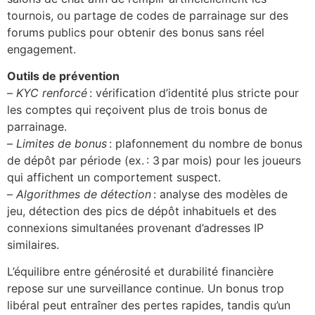
tournois, ou partage de codes de parrainage sur des
forums publics pour obtenir des bonus sans réel
engagement.
Outils de prévention
–
KYC renforcé
: vérification d’identité plus stricte pour
les comptes qui reçoivent plus de trois bonus de
parrainage.
–
Limites de bonus
: plafonnement du nombre de bonus
de dépôt par période (ex. : 3 par mois) pour les joueurs
qui affichent un comportement suspect.
–
Algorithmes de détection
: analyse des modèles de
jeu, détection des pics de dépôt inhabituels et des
connexions simultanées provenant d’adresses IP
similaires.
L’équilibre entre générosité et durabilité financière
repose sur une surveillance continue. Un bonus trop
libéral peut entraîner des pertes rapides, tandis qu’un