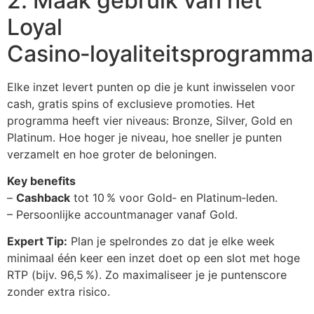
2. Maak gebruik van het
Loyal
Casino‑loyaliteitsprogramma
Elke inzet levert punten op die je kunt inwisselen voor
cash, gratis spins of exclusieve promoties. Het
programma heeft vier niveaus: Bronze, Silver, Gold en
Platinum. Hoe hoger je niveau, hoe sneller je punten
verzamelt en hoe groter de beloningen.
Key benefits
–
Cashback
tot 10 % voor Gold‑ en Platinum‑leden.
– Persoonlijke accountmanager vanaf Gold.
Expert Tip:
Plan je spelrondes zo dat je elke week
minimaal één keer een inzet doet op een slot met hoge
RTP (bijv. 96,5 %). Zo maximaliseer je je puntenscore
zonder extra risico.