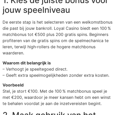
1. Kies de juiste bonus voor
jouw speelniveau
De eerste stap is het selecteren van een welkomstbonus
die past bij jouw bankroll. Loyal Casino biedt een 100 %
matchbonus tot €500 plus 200 gratis spins. Beginners
profiteren van de gratis spins om de spelmechanica te
leren, terwijl high‑rollers de hogere matchbonus
waarderen.
Waarom dit belangrijk is
– Verhoogt je speeltegoed direct.
– Geeft extra speelmogelijkheden zonder extra kosten.
Voorbeeld
Stel, je stort €100. Met de 100 % matchbonus speel je
met €200, waardoor je meer kansen hebt om een winst
te behalen voordat je aan de inzetvereisten begint.