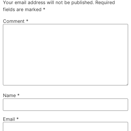
Your email address will not be published.
Required
fields are marked
*
Comment
*
Name
*
Email
*