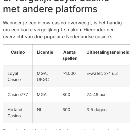
met andere platforms
Wanneer je een nieuw casino overweegt, is het handig
om een korte vergelijking te maken. Hieronder een
overzicht van drie populaire Nederlandse casino’s.
Casino
Licentie
Aantal
Uitbetalingssnelheid
spellen
Loyal
MGA,
>1.000
E‑wallet: 2‑4 uur
Casino
UKGC
Casino777
MGA
800
24‑48 uur
Holland
NL
600
3‑5 dagen
Casino