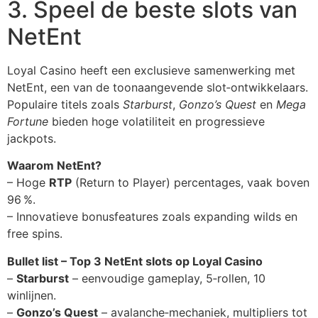
3. Speel de beste slots van
NetEnt
Loyal Casino heeft een exclusieve samenwerking met
NetEnt, een van de toonaangevende slot‑ontwikkelaars.
Populaire titels zoals
Starburst
,
Gonzo’s Quest
en
Mega
Fortune
bieden hoge volatiliteit en progressieve
jackpots.
Waarom NetEnt?
– Hoge
RTP
(Return to Player) percentages, vaak boven
96 %.
– Innovatieve bonusfeatures zoals expanding wilds en
free spins.
Bullet list – Top 3 NetEnt slots op Loyal Casino
–
Starburst
– eenvoudige gameplay, 5‑rollen, 10
winlijnen.
–
Gonzo’s Quest
– avalanche‑mechaniek, multipliers tot