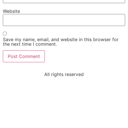
Website
Save my name, email, and website in this browser for
the next time I comment.
All rights reserved