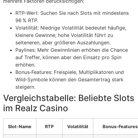
mehrere Faktoren berücksichtigen:
RTP‑Wert: Suchen Sie nach Slots mit mindestens
96 % RTP.
Volatilität: Niedrige Volatilität bedeutet häufige,
kleinere Gewinne; hohe Volatilität führt zu
selteneren, aber größeren Auszahlungen.
Paylines: Mehr Gewinnlinien erhöhen die Chance
auf Treffer, können aber den Einsatz pro Spin
erhöhen.
Bonus‑Features: Freispiele, Multiplikatoren und
Wild‑Symbole können den Gesamtertrag stark
steigern.
Vergleichstabelle: Beliebte Slots
im Realz Casino
Slot‑Name
RTP
Volatilität
Bonus‑Features