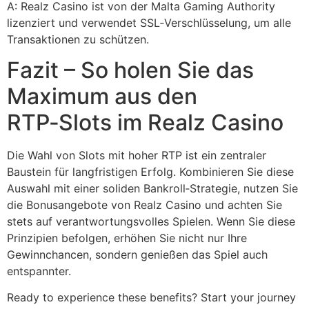
A: Realz Casino ist von der Malta Gaming Authority
lizenziert und verwendet SSL‑Verschlüsselung, um alle
Transaktionen zu schützen.
Fazit – So holen Sie das
Maximum aus den
RTP‑Slots im Realz Casino
Die Wahl von Slots mit hoher RTP ist ein zentraler
Baustein für langfristigen Erfolg. Kombinieren Sie diese
Auswahl mit einer soliden Bankroll‑Strategie, nutzen Sie
die Bonusangebote von Realz Casino und achten Sie
stets auf verantwortungsvolles Spielen. Wenn Sie diese
Prinzipien befolgen, erhöhen Sie nicht nur Ihre
Gewinnchancen, sondern genießen das Spiel auch
entspannter.
Ready to experience these benefits? Start your journey