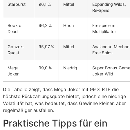
Starburst
96,1 %
Mittel
Expanding Wilds,
Re‑Spins
Book of
96,2 %
Hoch
Freispiele mit
Dead
Multiplikator
Gonzo’s
95,97 %
Mittel
Avalanche‑Mechani
Quest
Free Spins
Mega
99,0 %
Niedrig
Super‑Bonus‑Game
Joker
Joker‑Wild
Die Tabelle zeigt, dass Mega Joker mit 99 % RTP die
höchste Rückzahlungsquote bietet, jedoch eine niedrige
Volatilität hat, was bedeutet, dass Gewinne kleiner, aber
regelmäßiger ausfallen.
Praktische Tipps für ein