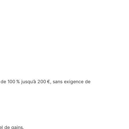
 de 100 % jusqu’à 200 €, sans exigence de
el de gains.