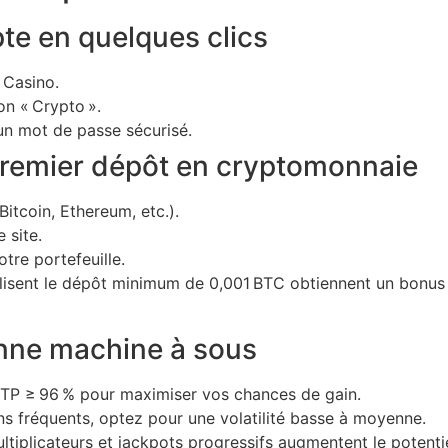
pte en quelques clics
 Casino.
ion « Crypto ».
 un mot de passe sécurisé.
 premier dépôt en cryptomonnaie
itcoin, Ethereum, etc.).
 site.
tre portefeuille.
ilisent le dépôt minimum de 0,001 BTC obtiennent un bonus
onne machine à sous
n RTP ≥ 96 % pour maximiser vos chances de gain.
ains fréquents, optez pour une volatilité basse à moyenne.
ultiplicateurs et jackpots progressifs augmentent le potenti