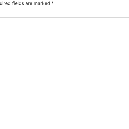
uired fields are marked
*