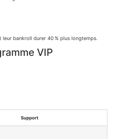
nt leur bankroll durer 40 % plus longtemps.
ogramme VIP
Support