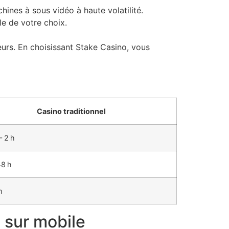
ines à sous vidéo à haute volatilité.
le de votre choix.
ueurs. En choisissant Stake Casino, vous
Casino traditionnel
– 2 h
48 h
h
 sur mobile