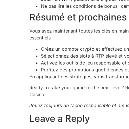
Ne pas lire les conditions de bonus : ce
Résumé et prochaines
Vous avez maintenant toutes les clés en main
essentiels :
Créez un compte crypto et effectuez un
Sélectionnez des slots à RTP élevé et vol
Activez les outils de jeu responsable et 
Profitez des promotions quotidiennes e
En appliquant ces stratégies, vous transforme
Ready to take your game to the next level? 
Casino.
Jouez toujours de façon responsable et amus
Leave a Reply