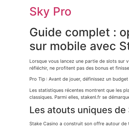
Sky Pro
Guide complet : o
sur mobile avec S
Lorsque vous lancez une partie de slots sur vo
réfléchir, ne profitent pas des bonus et finiss
Pro Tip : Avant de jouer, définissez un budget
Les statistiques récentes montrent que les pl
classiques. Parmi elles, stakenl.fr se démarqu
Les atouts uniques de 
Stake Casino a construit son offre autour de tro