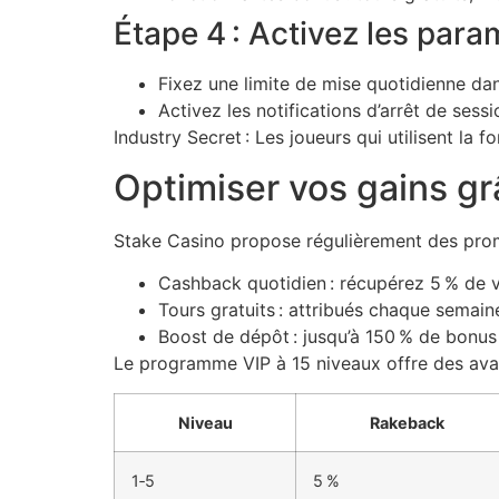
Étape 4 : Activez les par
Fixez une limite de mise quotidienne dan
Activez les notifications d’arrêt de sess
Industry Secret : Les joueurs qui utilisent la 
Optimiser vos gains g
Stake Casino propose régulièrement des promo
Cashback quotidien : récupérez 5 % de v
Tours gratuits : attribués chaque semain
Boost de dépôt : jusqu’à 150 % de bonus
Le programme VIP à 15 niveaux offre des avan
Niveau
Rakeback
1‑5
5 %