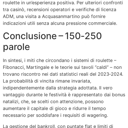
roulette in un’esperienza positiva. Per ulteriori confronti
tra casinò, recensioni operatori e verifiche di licenza
ADM, una visita a Acquasanmartino può fornire
indicazioni utili senza alcuna pressione commerciale.
Conclusione – 150‑250
parole
In sintesi, i miti che circondano i sistemi di roulette –
Fibonacci, Martingale e le teorie sui tavoli “caldi” – non
trovano riscontro nei dati statistici reali del 2023‑2024.
La probabilità di vincita rimane invariata,
indipendentemente dalla strategia adottata. Il vero
vantaggio durante le festività è rappresentato dai bonus
natalizi, che, se scelti con attenzione, possono
aumentare il capitale di gioco e ridurre il tempo
necessario per soddisfare i requisiti di wagering.
La gestione del bankroll, con puntate flat e limiti di