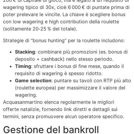
200 € di capitale di gioco, ma è legato a un requisito di
wagering tipico di 30x, cioè 6 000 € di puntate prima di
poter prelevare le vincite. La chiave è scegliere bonus
con low wagering e high contribution della roulette
(solitamente 20‑25 % del totale).
Strategie di “bonus hunting” per la roulette includono:
Stacking
: combinare più promozioni (es. bonus di
deposito + cashback) nello stesso periodo.
Timing
: sfruttare i bonus di fine mese, quando il
requisito di wagering è spesso ridotto.
Game selection
: puntare su tavoli con RTP più alto
(roulette europea) per massimizzare il valore del
wagering.
Acquasanmartino elenca regolarmente le migliori
offerte natalizie, fornendo link diretti e dettagli sui
termini, senza promuovere alcun operatore specifico.
Gestione del bankroll