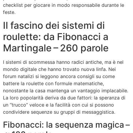
checklist per giocare in modo responsabile durante le
feste.
Il fascino dei sistemi di
roulette: da Fibonacci a
Martingale – 260 parole
I sistemi di scommessa hanno radici antiche, ma è nel
mondo digitale che hanno trovato nuova linfa. Nei
forum natalizi si leggono ancora consigli su come
battere la roulette con formule matematiche,
nonostante la casa mantenga un vantaggio implacabile.
La loro popolarità deriva da due fattori: la speranza di
un “trucco” veloce e la facilità con cui si possono
condividere sequenze su gruppi di messaggistica.
Fibonacci: la sequenza magica –