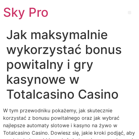
Sky Pro
Jak maksymalnie
wykorzystać bonus
powitalny i gry
kasynowe w
Totalcasino Casino
W tym przewodniku pokażemy, jak skutecznie
korzystać z bonusu powitalnego oraz jak wybrać
najlepsze automaty slotowe i kasyno na żywo w
Totalcasino Casino. Dowiesz się, jakie kroki podjąć, aby