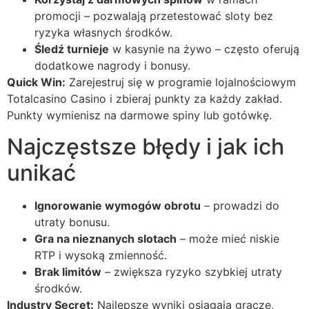
promocji – pozwalają przetestować sloty bez
ryzyka własnych środków.
Śledź turnieje
w kasynie na żywo – często oferują
dodatkowe nagrody i bonusy.
Quick Win:
Zarejestruj się w programie lojalnościowym
Totalcasino Casino i zbieraj punkty za każdy zakład.
Punkty wymienisz na darmowe spiny lub gotówkę.
Najczęstsze błędy i jak ich
unikać
Ignorowanie wymogów obrotu
– prowadzi do
utraty bonusu.
Gra na nieznanych slotach
– może mieć niskie
RTP i wysoką zmienność.
Brak limitów
– zwiększa ryzyko szybkiej utraty
środków.
Industry Secret:
Najlepsze wyniki osiągają gracze,