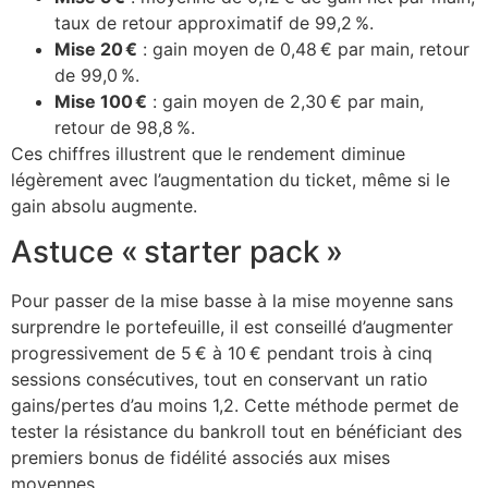
taux de retour approximatif de 99,2 %.
Mise 20 €
: gain moyen de 0,48 € par main, retour
de 99,0 %.
Mise 100 €
: gain moyen de 2,30 € par main,
retour de 98,8 %.
Ces chiffres illustrent que le rendement diminue
légèrement avec l’augmentation du ticket, même si le
gain absolu augmente.
Astuce « starter pack »
Pour passer de la mise basse à la mise moyenne sans
surprendre le portefeuille, il est conseillé d’augmenter
progressivement de 5 € à 10 € pendant trois à cinq
sessions consécutives, tout en conservant un ratio
gains/pertes d’au moins 1,2. Cette méthode permet de
tester la résistance du bankroll tout en bénéficiant des
premiers bonus de fidélité associés aux mises
moyennes.