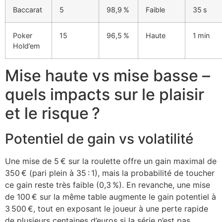
Baccarat
5
98,9 %
Faible
35 s
Poker
15
96,5 %
Haute
1 min
Hold’em
Mise haute vs mise basse –
quels impacts sur le plaisir
et le risque ?
Potentiel de gain vs volatilité
Une mise de 5 € sur la roulette offre un gain maximal de
350 € (pari plein à 35 : 1), mais la probabilité de toucher
ce gain reste très faible (0,3 %). En revanche, une mise
de 100 € sur la même table augmente le gain potentiel à
3 500 €, tout en exposant le joueur à une perte rapide
de plusieurs centaines d’euros si la série n’est pas