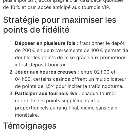
de 10 % et d’un accès anticipé aux tournois VIP.
Stratégie pour maximiser les
points de fidélité
Déposer en plusieurs fois
: fractionner le dépôt
de 200 € en deux versements de 100 € permet de
doubler les points de mise grâce aux promotions
« first‑deposit‑bonus ».
Jouer aux heures creuses
: entre 02 h00 et
04 h00, certains casinos offrent un multiplicateur
de points de 1,5× pour inciter le trafic nocturne.
Participer aux tournois live
: chaque tournoi
rapporte des points supplémentaires
proportionnels au rang final, même sans gain
monétaire.
Témoignages