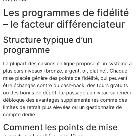
Les programmes de fidélité
– le facteur différenciateur
Structure typique d’un
programme
La plupart des casinos en ligne proposent un système à
plusieurs niveaux (bronze, argent, or, platine). Chaque
mise placée génère des points de fidélité, qui peuvent
être échangés contre du cash‑back, des tours gratuits
ou des bonus de dépôt. Le passage au niveau supérieur
débloque des avantages supplémentaires comme des
limites de retrait plus élevées ou un gestionnaire de
compte dédié.
Comment les points de mise