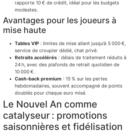
rapporte 10 € de crédit, idéal pour les budgets
modestes.
Avantages pour les joueurs à
mise haute
Tables VIP
: limites de mise allant jusqu’à 5 000 €,
service de croupier dédié, chat privé.
Retraits accélérés
: délais de traitement réduits à
24 h, avec des plafonds de retrait quotidien de
10 000 €.
Cash‑back premium
: 15 % sur les pertes
hebdomadaires, souvent accompagné de points
doublés pour chaque euro misé.
Le Nouvel An comme
catalyseur : promotions
saisonnières et fidélisation