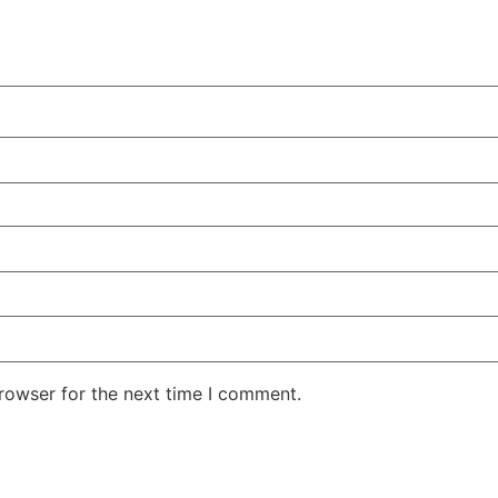
rowser for the next time I comment.