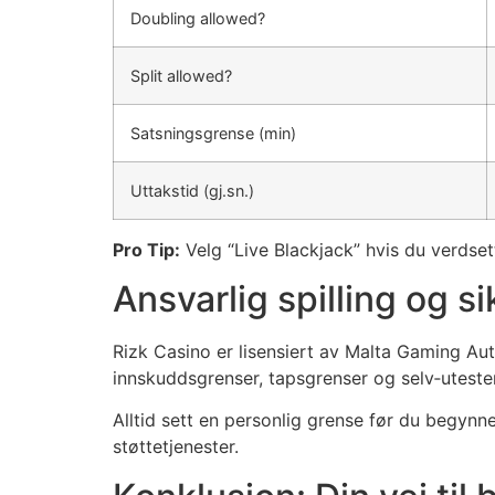
Doubling allowed?
Split allowed?
Satsningsgrense (min)
Uttakstid (gj.sn.)
Pro Tip:
Velg “Live Blackjack” hvis du verdse
Ansvarlig spilling og s
Rizk Casino er lisensiert av Malta Gaming Auth
innskuddsgrenser, tapsgrenser og selv‑uteste
Alltid sett en personlig grense før du begynne
støttetjenester.