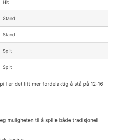
Hit
Stand
Stand
Split
Split
ill er det litt mer fordelaktig å stå på 12‑16
g muligheten til å spille både tradisjonell
isk kasino.