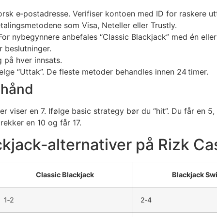
sk e‑postadresse. Verifiser kontoen med ID for raskere ut
alingsmetodene som Visa, Neteller eller Trustly.
For nybegynnere anbefales “Classic Blackjack” med én eller
r beslutninger.
på hver innsats.
elge “Uttak”. De fleste metoder behandles innen 24 timer.
 hånd
ler viser en 7. Ifølge basic strategy bør du “hit”. Du får en
trekker en 10 og får 17.
kjack‑alternativer på Rizk Ca
Classic Blackjack
Blackjack Sw
1‑2
2‑4