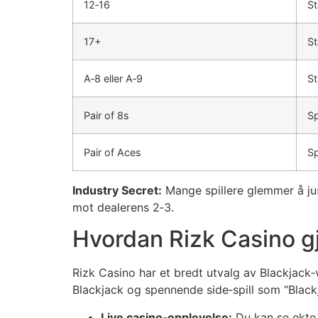
12‑16
St
17+
S
A‑8 eller A‑9
S
Pair of 8s
Sp
Pair of Aces
Sp
Industry Secret:
Mange spillere glemmer å juste
mot dealerens 2‑3.
Hvordan Rizk Casino gj
Rizk Casino har et bredt utvalg av Blackjack‑v
Blackjack og spennende side‑spill som “Black
Live casino‑opplevelse:
Du kan se ekte d