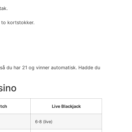
tak.
 to kortstokker.
 5, så du har 21 og vinner automatisk. Hadde du
sino
itch
Live Blackjack
6‑8 (live)