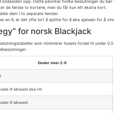
bildesiden opp. Dette påvirker hvilke beslutninger du bør 
er de første to kortene, men du får kun ett ekstra kort.
 dele dem i to separate hender.
r en 6, er det ofte lurt å splitte for å øke sjansen for å v
egy” for norsk Blackjack
eslutningstabeller som minimerer husets fordel til under 0,5
lbeslutninger:
Dealer viser 2‑6
t
uble (if allowed) else Hit
uble (if allowed)