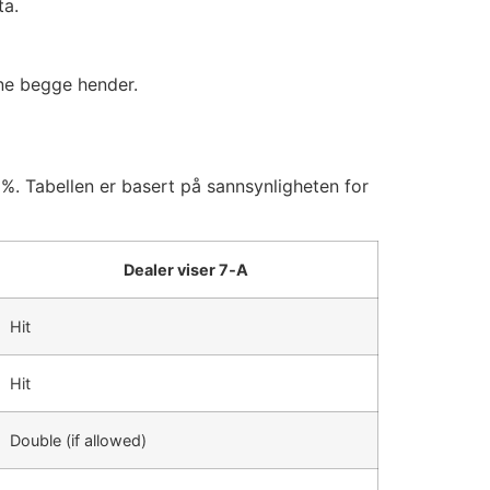
ta.
inne begge hender.
 %. Tabellen er basert på sannsynligheten for
Dealer viser 7‑A
Hit
Hit
Double (if allowed)