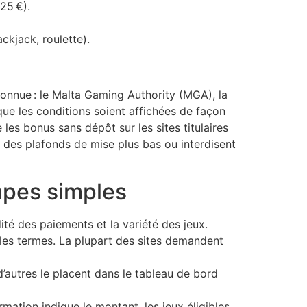
 25 €).
ckjack, roulette).
connue : le Malta Gaming Authority (MGA), la
e les conditions soient affichées de façon
les bonus sans dépôt sur les sites titulaires
nt des plafonds de mise plus bas ou interdisent
apes simples
dité des paiements et la variété des jeux.
r les termes. La plupart des sites demandent
d’autres le placent dans le tableau de bord
mation indique le montant, les jeux éligibles