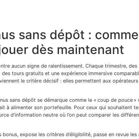
us sans dépôt : commen
t jouer dès maintenant
tre aucun signe de ralentissement. Chaque trimestre, des mi
 des tours gratuits et une expérience immersive comparable
ennent le critère décisif : elles permettent aux opérateurs 
bonus sans dépôt se démarque comme le « coup de pouce » ult
’ait à alimenter son portefeuille. Pour ceux qui souhaitent te
rce d’information neutre où l’on peut comparer les différen
bonus, expose les critères d’éligibilité, passe en revue les