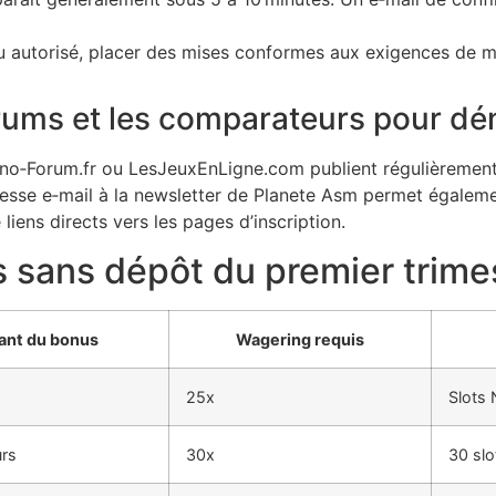
 autorisé, placer des mises conformes aux exigences de mi
 forums et les comparateurs pour dé
‑Forum.fr ou LesJeuxEnLigne.com publient régulièrement 
 adresse e‑mail à la newsletter de Planete Asm permet égalem
ens directs vers les pages d’inscription.
es sans dépôt du premier trim
ant du bonus
Wagering requis
25x
Slots 
urs
30x
30 slo