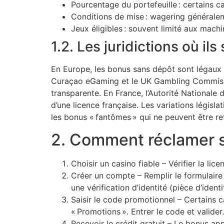
Pourcentage du portefeuille : certains cas
Conditions de mise : wagering générale
Jeux éligibles : souvent limité aux machi
1.2. Les juridictions où ils
En Europe, les bonus sans dépôt sont légaux 
Curaçao eGaming et le UK Gambling Commissio
transparente. En France, l’Autorité Nationale 
d’une licence française. Les variations législ
les bonus « fantômes » qui ne peuvent être ret
2. Comment réclamer s
Choisir un casino fiable – Vérifier la li
Créer un compte – Remplir le formulaire 
une vérification d’identité (pièce d’identi
Saisir le code promotionnel – Certains c
« Promotions ». Entrer le code et valider.
Recevoir le crédit gratuit – Le bonus ap