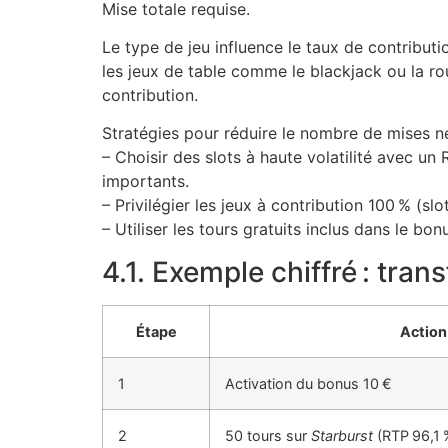
Mise totale requise.
Le type de jeu influence le taux de contribut
les jeux de table comme le blackjack ou la ro
contribution.
Stratégies pour réduire le nombre de mises n
– Choisir des slots à haute volatilité avec u
importants.
– Privilégier les jeux à contribution 100 % (slo
– Utiliser les tours gratuits inclus dans le bon
4.1. Exemple chiffré : tra
Étape
Action
1
Activation du bonus 10 €
2
50 tours sur
Starburst
(RTP 96,1 