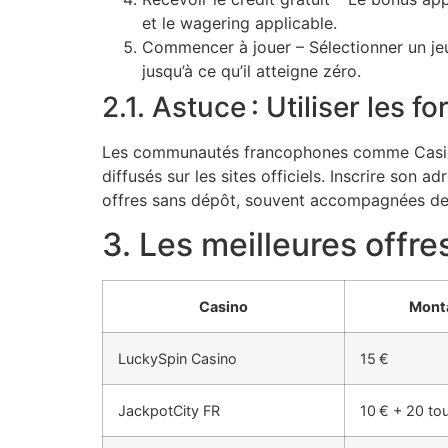
et le wagering applicable.
Commencer à jouer – Sélectionner un jeu
jusqu’à ce qu’il atteigne zéro.
2.1. Astuce : Utiliser les
Les communautés francophones comme Casino
diffusés sur les sites officiels. Inscrire son
offres sans dépôt, souvent accompagnées de li
3. Les meilleures offr
Casino
Mont
LuckySpin Casino
15 €
JackpotCity FR
10 € + 20 to