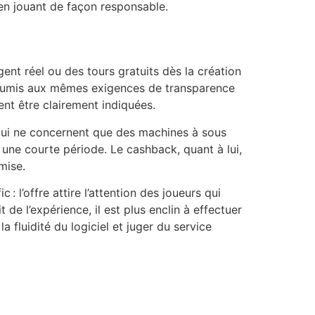
 en jouant de façon responsable.
nt réel ou des tours gratuits dès la création
 soumis aux mêmes exigences de transparence
vent être clairement indiquées.
 qui ne concernent que des machines à sous
 une courte période. Le cashback, quant à lui,
mise.
 : l’offre attire l’attention des joueurs qui
t de l’expérience, il est plus enclin à effectuer
la fluidité du logiciel et juger du service