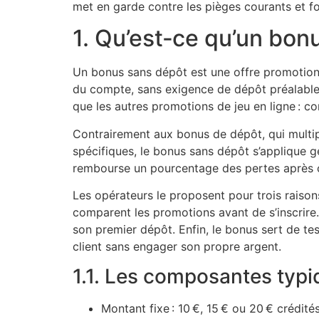
met en garde contre les pièges courants et fo
1. Qu’est‑ce qu’un bon
Un bonus sans dépôt est une offre promotionn
du compte, sans exigence de dépôt préalable.
que les autres promotions de jeu en ligne : con
Contrairement aux bonus de dépôt, qui multip
spécifiques, le bonus sans dépôt s’applique g
rembourse un pourcentage des pertes après co
Les opérateurs le proposent pour trois raisons pr
comparent les promotions avant de s’inscrire. En
son premier dépôt. Enfin, le bonus sert de test 
client sans engager son propre argent.
1.1. Les composantes typ
Montant fixe : 10 €, 15 € ou 20 € crédité