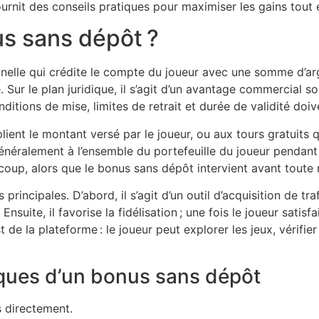
urnit des conseils pratiques pour maximiser les gains tout
us sans dépôt ?
elle qui crédite le compte du joueur avec une somme d’arge
 Sur le plan juridique, il s’agit d’un avantage commercial
ditions de mise, limites de retrait et durée de validité doi
lient le montant versé par le joueur, ou aux tours gratuits
énéralement à l’ensemble du portefeuille du joueur pendant
up, alors que le bonus sans dépôt intervient avant toute 
incipales. D’abord, il s’agit d’un outil d’acquisition de trafic
suite, il favorise la fidélisation ; une fois le joueur satisfai
de la plateforme : le joueur peut explorer les jeux, vérifier 
iques d’un bonus sans dépôt
s directement.