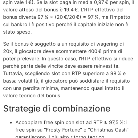
spin vale 1 €). Se la slot paga in media 0,97 € per spin, il
valore atteso del bonus è 19,4 €. L’RTP effettivo del
bonus diventa 97 % × (20 €/20 €) = 97 %, ma l’impatto
sul bankroll è positivo perché il capitale iniziale non è
stato speso.
Se il bonus è soggetto a un requisito di wagering di
20x, il giocatore deve scommettere 400 € prima di
poter prelevare. In questo caso, l’RTP effettivo si riduce
perché parte delle vincite deve essere reinvestita.
Tuttavia, scegliendo slot con RTP superiore a 98 % e
bassa volatilità, il giocatore può soddisfare il requisito
con una perdita minima, mantenendo quasi intatto il
valore teorico del bonus.
Strategie di combinazione
Accoppiare free spin con slot ad RTP ≥ 97,5 %: i
free spin su “Frosty Fortune” o “Christmas Cash”
garantiscono il più alto ritorno teorico.