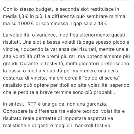
Con lo stesso budget, la seconda slot restituisce in
media 1,3 € in più. La differenza può sembrare minima,
ma su 1 000 € di scommessa il gap sale a 13 €.
La volatilità, o variance, modifica ulteriormente questi
risultati. Una slot a bassa volatilità paga spesso piccole
vincite, riducendo la varianza dei risultati, mentre una a
alta volatilità offre premi più rari ma potenzialmente più
grandi. Durante le festività, molti giocatori preferiscono
la bassa o media volatilità per mantenere una certa
costanza di vincite, ma chi cerca il “colpo di scena”
natalizio può optare per titoli ad alta volatilità, sapendo
che le perdite a breve termine sono più probabili.
In sintesi, l’RTP è una guida, non una garanzia.
Conoscere la differenza tra valore teorico, volatilità e
risultato reale permette di impostare aspettative
realistiche e di gestire meglio il bankroll festivo.