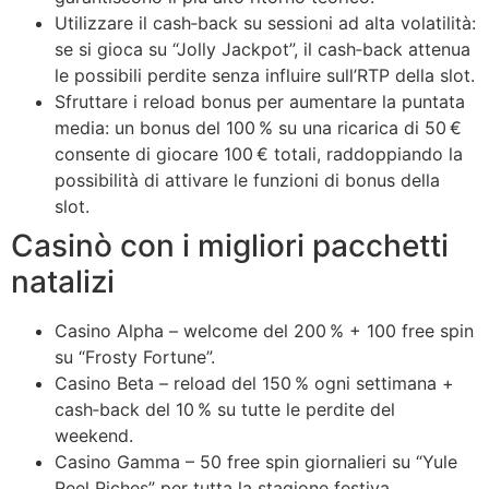
Utilizzare il cash‑back su sessioni ad alta volatilità:
se si gioca su “Jolly Jackpot”, il cash‑back attenua
le possibili perdite senza influire sull’RTP della slot.
Sfruttare i reload bonus per aumentare la puntata
media: un bonus del 100 % su una ricarica di 50 €
consente di giocare 100 € totali, raddoppiando la
possibilità di attivare le funzioni di bonus della
slot.
Casinò con i migliori pacchetti
natalizi
Casino Alpha – welcome del 200 % + 100 free spin
su “Frosty Fortune”.
Casino Beta – reload del 150 % ogni settimana +
cash‑back del 10 % su tutte le perdite del
weekend.
Casino Gamma – 50 free spin giornalieri su “Yule
Reel Riches” per tutta la stagione festiva.