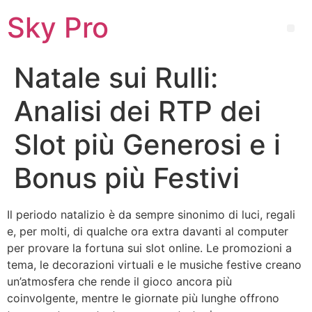
Sky Pro
Natale sui Rulli:
Analisi dei RTP dei
Slot più Generosi e i
Bonus più Festivi
Il periodo natalizio è da sempre sinonimo di luci, regali
e, per molti, di qualche ora extra davanti al computer
per provare la fortuna sui slot online. Le promozioni a
tema, le decorazioni virtuali e le musiche festive creano
un’atmosfera che rende il gioco ancora più
coinvolgente, mentre le giornate più lunghe offrono