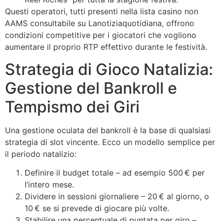
Questi operatori, tutti presenti nella lista casino non
AAMS consultabile su Lanotiziaquotidiana, offrono
condizioni competitive per i giocatori che vogliono
aumentare il proprio RTP effettivo durante le festività.
Strategia di Gioco Natalizia:
Gestione del Bankroll e
Tempismo dei Giri
Una gestione oculata del bankroll è la base di qualsiasi
strategia di slot vincente. Ecco un modello semplice per
il periodo natalizio:
Definire il budget totale – ad esempio 500 € per
l’intero mese.
Dividere in sessioni giornaliere – 20 € al giorno, o
10 € se si prevede di giocare più volte.
Stabilire una percentuale di puntata per giro –