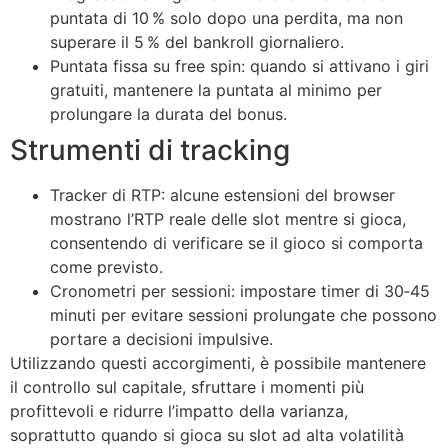
puntata di 10 % solo dopo una perdita, ma non
superare il 5 % del bankroll giornaliero.
Puntata fissa su free spin: quando si attivano i giri
gratuiti, mantenere la puntata al minimo per
prolungare la durata del bonus.
Strumenti di tracking
Tracker di RTP: alcune estensioni del browser
mostrano l’RTP reale delle slot mentre si gioca,
consentendo di verificare se il gioco si comporta
come previsto.
Cronometri per sessioni: impostare timer di 30‑45
minuti per evitare sessioni prolungate che possono
portare a decisioni impulsive.
Utilizzando questi accorgimenti, è possibile mantenere
il controllo sul capitale, sfruttare i momenti più
profittevoli e ridurre l’impatto della varianza,
soprattutto quando si gioca su slot ad alta volatilità