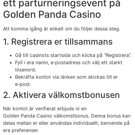
ett parturneringsevent på
Golden Panda Casino
Att komma igång är enkelt om du följer dessa steg.
1. Registrera er tillsammans
Gå till casinots startsida och klicka på “Registrera”.
Fyll i era namn, e‑postadress och välj ett starkt
lösenord.
Bekräfta kontot via länken som skickas till er
e‑post.
2. Aktivera välkomstbonusen
När kontot är verifierat erbjuds ni en
Golden Panda Casino välkomstbonus. Denna bonus kan
delas mellan er eller användas individuellt, beroende på
era preferenser.