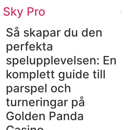
Sky Pro
Så skapar du den
perfekta
spelupplevelsen: En
komplett guide till
parspel och
turneringar på
Golden Panda
Casino