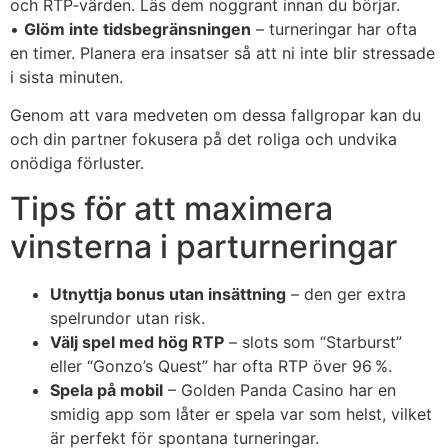
och RTP‑värden. Läs dem noggrant innan du börjar.
•
Glöm inte tidsbegränsningen
– turneringar har ofta
en timer. Planera era insatser så att ni inte blir stressade
i sista minuten.
Genom att vara medveten om dessa fallgropar kan du
och din partner fokusera på det roliga och undvika
onödiga förluster.
Tips för att maximera
vinsterna i parturneringar
Utnyttja bonus utan insättning
– den ger extra
spelrundor utan risk.
Välj spel med hög RTP
– slots som “Starburst”
eller “Gonzo’s Quest” har ofta RTP över 96 %.
Spela på mobil
– Golden Panda Casino har en
smidig app som låter er spela var som helst, vilket
är perfekt för spontana turneringar.