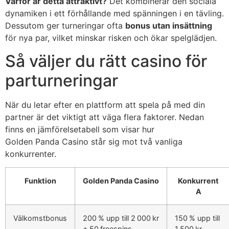
Varför är detta attraktivt?
Det kombinerar den sociala
dynamiken i ett förhållande med spänningen i en tävling.
Dessutom ger turneringar ofta
bonus utan insättning
för nya par, vilket minskar risken och ökar spelglädjen.
Så väljer du rätt casino för
parturneringar
När du letar efter en plattform att spela på med din
partner är det viktigt att väga flera faktorer. Nedan
finns en jämförelsetabell som visar hur
Golden Panda Casino står sig mot två vanliga
konkurrenter.
Funktion
Golden Panda Casino
Konkurrent
A
Välkomstbonus
200 % upp till 2 000 kr
150 % upp till
+ 50 freespins
1 500 kr