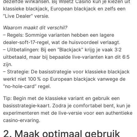
dezelfde winkansen. Bij WBetz Casino kun je kiezen uit
klassieke blackjack, European blackjack en zelfs een
“Live Dealer” versie.
Waarom maakt dit verschil?
– Regels: Sommige varianten hebben een lagere
dealer‑soft‑17‑regel, wat de huisvoordeel verlaagt.
– Uitbetalingen: Bij een “Blackjack” krijg je vaak 3:2
uitbetaald, maar bij bepaalde live‑varianten kan dit 6:5
zijn.
– Strategie: De basisstrategie voor klassieke blackjack
werkt niet 100 % op European blackjack vanwege de
“no‑hole‑card” regel.
Tip: Begin met de klassieke variant en gebruik een
basisstrategie‑kaart. Zodra je comfortabel bent, kun je
experimenteren met de live‑versie voor een authentieke
casino‑ervaring.
2. Maak optimaal gebruik