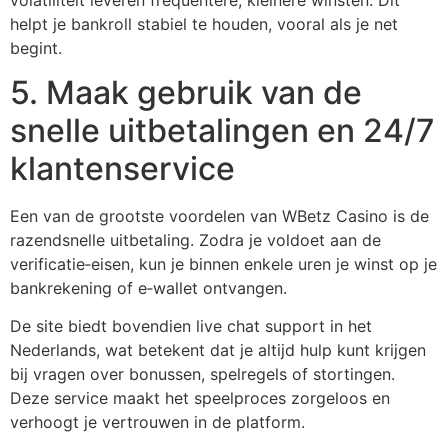
helpt je bankroll stabiel te houden, vooral als je net
begint.
5. Maak gebruik van de
snelle uitbetalingen en 24/7
klantenservice
Een van de grootste voordelen van WBetz Casino is de
razendsnelle uitbetaling. Zodra je voldoet aan de
verificatie‑eisen, kun je binnen enkele uren je winst op je
bankrekening of e‑wallet ontvangen.
De site biedt bovendien live chat support in het
Nederlands, wat betekent dat je altijd hulp kunt krijgen
bij vragen over bonussen, spelregels of stortingen.
Deze service maakt het speelproces zorgeloos en
verhoogt je vertrouwen in de platform.