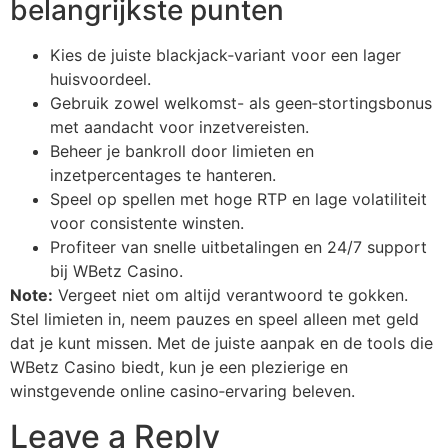
belangrijkste punten
Kies de juiste blackjack‑variant voor een lager
huisvoordeel.
Gebruik zowel welkomst- als geen‑stortingsbonus
met aandacht voor inzetvereisten.
Beheer je bankroll door limieten en
inzetpercentages te hanteren.
Speel op spellen met hoge RTP en lage volatiliteit
voor consistente winsten.
Profiteer van snelle uitbetalingen en 24/7 support
bij WBetz Casino.
Note:
Vergeet niet om altijd verantwoord te gokken.
Stel limieten in, neem pauzes en speel alleen met geld
dat je kunt missen. Met de juiste aanpak en de tools die
WBetz Casino biedt, kun je een plezierige en
winstgevende online casino‑ervaring beleven.
Leave a Reply