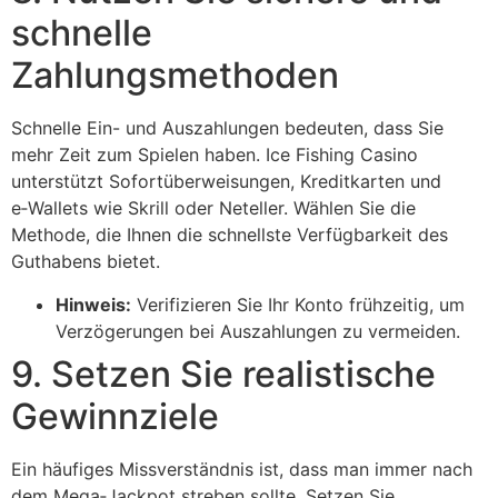
schnelle
Zahlungsmethoden
Schnelle Ein- und Auszahlungen bedeuten, dass Sie
mehr Zeit zum Spielen haben. Ice Fishing Casino
unterstützt Sofortüberweisungen, Kreditkarten und
e‑Wallets wie Skrill oder Neteller. Wählen Sie die
Methode, die Ihnen die schnellste Verfügbarkeit des
Guthabens bietet.
Hinweis:
Verifizieren Sie Ihr Konto frühzeitig, um
Verzögerungen bei Auszahlungen zu vermeiden.
9. Setzen Sie realistische
Gewinnziele
Ein häufiges Missverständnis ist, dass man immer nach
dem Mega‑Jackpot streben sollte. Setzen Sie