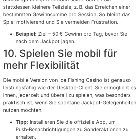
stattdessen kleinere Teilziele, z. B. das Erreichen einer
bestimmten Gewinnsumme pro Session. So bleibt das
Spiel motivierend und Sie vermeiden Frustration.
Beispiel:
Ziel – 50 € Gewinn pro Tag, bevor Sie
nach dem Jackpot jagen.
10. Spielen Sie mobil für
mehr Flexibilität
Die mobile Version von Ice Fishing Casino ist genauso
leistungsfähig wie der Desktop‑Client. Sie ermöglicht es
Ihnen, jederzeit und überall zu spielen, was besonders
praktisch ist, wenn Sie spontane Jackpot‑Gelegenheiten
nutzen möchten.
Tipp:
Installieren Sie die offizielle App, um
Push‑Benachrichtigungen zu Sonderaktionen zu
erhalten.