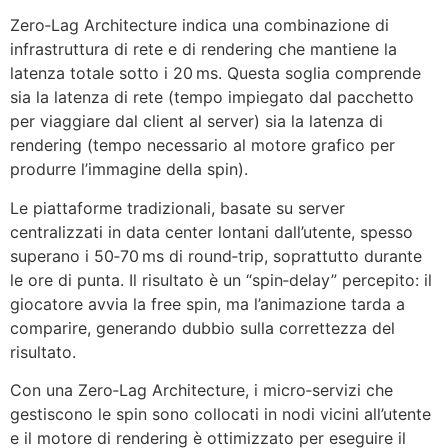
Zero‑Lag Architecture indica una combinazione di
infrastruttura di rete e di rendering che mantiene la
latenza totale sotto i 20 ms. Questa soglia comprende
sia la latenza di rete (tempo impiegato dal pacchetto
per viaggiare dal client al server) sia la latenza di
rendering (tempo necessario al motore grafico per
produrre l’immagine della spin).
Le piattaforme tradizionali, basate su server
centralizzati in data center lontani dall’utente, spesso
superano i 50‑70 ms di round‑trip, soprattutto durante
le ore di punta. Il risultato è un “spin‑delay” percepito: il
giocatore avvia la free spin, ma l’animazione tarda a
comparire, generando dubbio sulla correttezza del
risultato.
Con una Zero‑Lag Architecture, i micro‑servizi che
gestiscono le spin sono collocati in nodi vicini all’utente
e il motore di rendering è ottimizzato per eseguire il