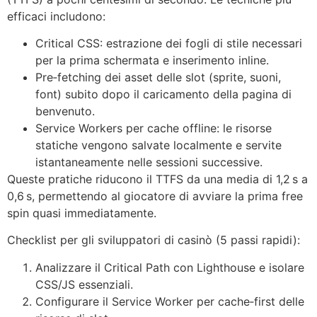
efficaci includono:
Critical CSS: estrazione dei fogli di stile necessari
per la prima schermata e inserimento inline.
Pre‑fetching dei asset delle slot (sprite, suoni,
font) subito dopo il caricamento della pagina di
benvenuto.
Service Workers per cache offline: le risorse
statiche vengono salvate localmente e servite
istantaneamente nelle sessioni successive.
Queste pratiche riducono il TTFS da una media di 1,2 s a
0,6 s, permettendo al giocatore di avviare la prima free
spin quasi immediatamente.
Checklist per gli sviluppatori di casinò (5 passi rapidi):
Analizzare il Critical Path con Lighthouse e isolare
CSS/JS essenziali.
Configurare il Service Worker per cache‑first delle