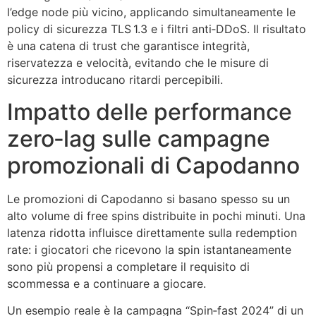
l’edge node più vicino, applicando simultaneamente le
policy di sicurezza TLS 1.3 e i filtri anti‑DDoS. Il risultato
è una catena di trust che garantisce integrità,
riservatezza e velocità, evitando che le misure di
sicurezza introducano ritardi percepibili.
Impatto delle performance
zero‑lag sulle campagne
promozionali di Capodanno
Le promozioni di Capodanno si basano spesso su un
alto volume di free spins distribuite in pochi minuti. Una
latenza ridotta influisce direttamente sulla redemption
rate: i giocatori che ricevono la spin istantaneamente
sono più propensi a completare il requisito di
scommessa e a continuare a giocare.
Un esempio reale è la campagna “Spin‑fast 2024” di un