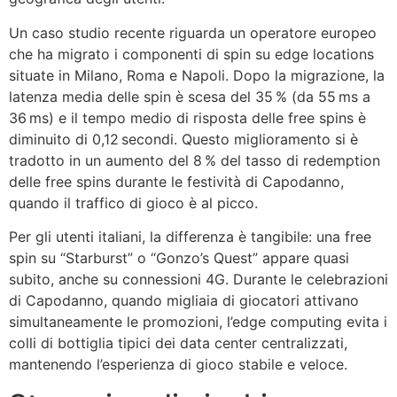
Un caso studio recente riguarda un operatore europeo
che ha migrato i componenti di spin su edge locations
situate in Milano, Roma e Napoli. Dopo la migrazione, la
latenza media delle spin è scesa del 35 % (da 55 ms a
36 ms) e il tempo medio di risposta delle free spins è
diminuito di 0,12 secondi. Questo miglioramento si è
tradotto in un aumento del 8 % del tasso di redemption
delle free spins durante le festività di Capodanno,
quando il traffico di gioco è al picco.
Per gli utenti italiani, la differenza è tangibile: una free
spin su “Starburst” o “Gonzo’s Quest” appare quasi
subito, anche su connessioni 4G. Durante le celebrazioni
di Capodanno, quando migliaia di giocatori attivano
simultaneamente le promozioni, l’edge computing evita i
colli di bottiglia tipici dei data center centralizzati,
mantenendo l’esperienza di gioco stabile e veloce.