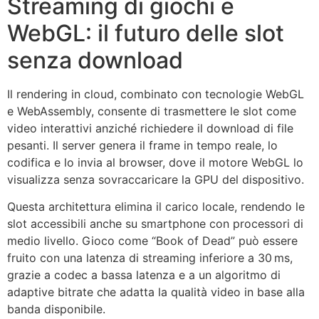
Streaming di giochi e
WebGL: il futuro delle slot
senza download
Il rendering in cloud, combinato con tecnologie WebGL
e WebAssembly, consente di trasmettere le slot come
video interattivi anziché richiedere il download di file
pesanti. Il server genera il frame in tempo reale, lo
codifica e lo invia al browser, dove il motore WebGL lo
visualizza senza sovraccaricare la GPU del dispositivo.
Questa architettura elimina il carico locale, rendendo le
slot accessibili anche su smartphone con processori di
medio livello. Gioco come “Book of Dead” può essere
fruito con una latenza di streaming inferiore a 30 ms,
grazie a codec a bassa latenza e a un algoritmo di
adaptive bitrate che adatta la qualità video in base alla
banda disponibile.