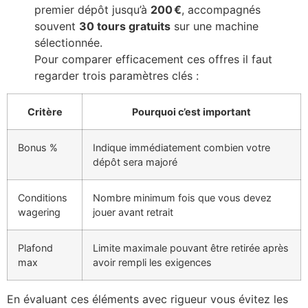
premier dépôt jusqu’à
200 €
, accompagnés
souvent
30 tours gratuits
sur une machine
sélectionnée.
Pour comparer efficacement ces offres il faut
regarder trois paramètres clés :
Critère
Pourquoi c’est important
Bonus %
Indique immédiatement combien votre
dépôt sera majoré
Conditions
Nombre minimum fois que vous devez
wagering
jouer avant retrait
Plafond
Limite maximale pouvant être retirée après
max
avoir rempli les exigences
En évaluant ces éléments avec rigueur vous évitez les