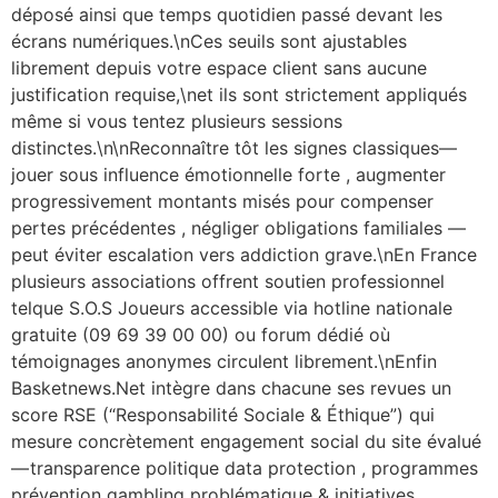
déposé ainsi que temps quotidien passé devant les
écrans numériques.\nCes seuils sont ajustables
librement depuis votre espace client sans aucune
justification requise,\net ils sont strictement appliqués
même si vous tentez plusieurs sessions
distinctes.\n\nReconnaître tôt les signes classiques—
jouer sous influence émotionnelle forte , augmenter
progressivement montants misés pour compenser
pertes précédentes , négliger obligations familiales —
peut éviter escalation vers addiction grave.\nEn France
plusieurs associations offrent soutien professionnel
telque S.O.S Joueurs accessible via hotline nationale
gratuite (09 69 39 00 00) ou forum dédié où
témoignages anonymes circulent librement.\nEnfin
Basketnews.Net intègre dans chacune ses revues un
score RSE (“Responsabilité Sociale & Éthique”) qui
mesure concrètement engagement social du site évalué
— transparence politique data protection , programmes
prévention gambling problématique & initiatives