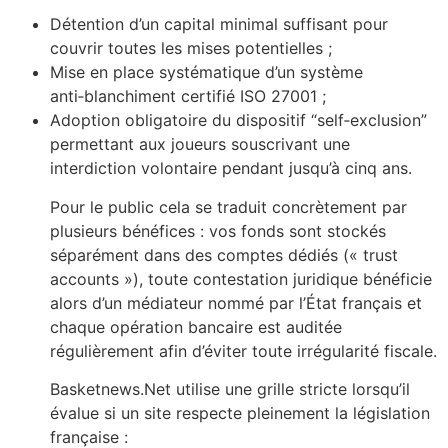
Détention d’un capital minimal suffisant pour
couvrir toutes les mises potentielles ;
Mise en place systématique d’un système
anti‑blanchiment certifié ISO 27001 ;
Adoption obligatoire du dispositif “self‑exclusion”
permettant aux joueurs souscrivant une
interdiction volontaire pendant jusqu’à cinq ans.
Pour le public cela se traduit concrètement par
plusieurs bénéfices : vos fonds sont stockés
séparément dans des comptes dédiés (« trust
accounts »), toute contestation juridique bénéficie
alors d’un médiateur nommé par l’État français et
chaque opération bancaire est auditée
régulièrement afin d’éviter toute irrégularité fiscale.
Basketnews.Net utilise une grille stricte lorsqu’il
évalue si un site respecte pleinement la législation
française :