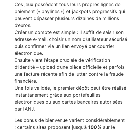
Ces jeux possèdent tous leurs propres lignes de
paiement (« paylines ») et jackpots progressifs qui
peuvent dépasser plusieurs dizaines de millions
d’euros.
Créer un compte est simple : il suffit de saisir son
adresse e‑mail, choisir un nom d’utilisateur sécurisé
puis confirmer via un lien envoyé par courrier
électronique.
Ensuite vient l’étape cruciale de vérification
d’identité – upload d’une pièce officielle et parfois
une facture récente afin de lutter contre la fraude
financière.
Une fois validée, le premier dépôt peut être réalisé
instantanément grâce aux portefeuilles
électroniques ou aux cartes bancaires autorisées
par l’ANJ.
Les bonus de bienvenue varient considérablement
; certains sites proposent jusqu’à
100 %
sur le