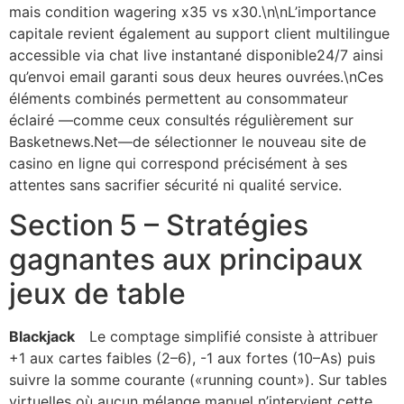
mais condition wagering x35 vs x30.\n\nL’importance
capitale revient également au support client multilingue
accessible via chat live instantané disponible24/7 ainsi
qu’envoi email garanti sous deux heures ouvrées.\nCes
éléments combinés permettent au consommateur
éclairé —comme ceux consultés régulièrement sur
Basketnews.Net—de sélectionner le nouveau site de
casino en ligne qui correspond précisément à ses
attentes sans sacrifier sécurité ni qualité service.
Section 5 – Stratégies
gagnantes aux principaux
jeux de table
Blackjack
Le comptage simplifié consiste à attribuer
+1 aux cartes faibles (2–6), -1 aux fortes (10–As) puis
suivre la somme courante («​running count​»). Sur tables
virtuelles où aucun mélange manuel n’intervient cette