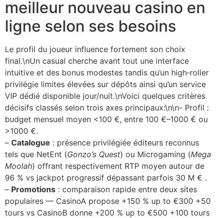
meilleur nouveau casino en
ligne selon ses besoins
Le profil du joueur influence fortement son choix
final.\nUn casual cherche avant tout une interface
intuitive et des bonus modestes tandis qu’un high‑roller
privilégie limites élevées sur dépôts ainsi qu’un service
VIP dédié disponible jour/nuit.\nVoici quelques critères
décisifs classés selon trois axes principaux:\n\n- Profil :
budget mensuel moyen <100 €, entre 100 €–1000 € ou
>1000 €.
–
Catalogue
: présence privilégiée éditeurs reconnus
tels que NetEnt (
Gonzo’s Quest
) ou Microgaming (
Mega
Moolah
) offrant respectivement RTP moyen autour de
96 % vs jackpot progressif dépassant parfois 30 M € .
–
Promotions
: comparaison rapide entre deux sites
populaires — CasinoA propose +150 % up to €300 +50
tours vs CasinoB donne +200 % up to €500 +100 tours