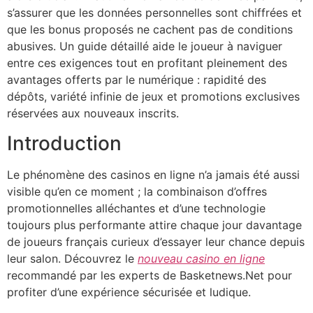
s’assurer que les données personnelles sont chiffrées et
que les bonus proposés ne cachent pas de conditions
abusives. Un guide détaillé aide le joueur à naviguer
entre ces exigences tout en profitant pleinement des
avantages offerts par le numérique : rapidité des
dépôts, variété infinie de jeux et promotions exclusives
réservées aux nouveaux inscrits.
Introduction
Le phénomène des casinos en ligne n’a jamais été aussi
visible qu’en ce moment ; la combinaison d’offres
promotionnelles alléchantes et d’une technologie
toujours plus performante attire chaque jour davantage
de joueurs français curieux d’essayer leur chance depuis
leur salon. Découvrez le
nouveau casino en ligne
recommandé par les experts de Basketnews.Net pour
profiter d’une expérience sécurisée et ludique.