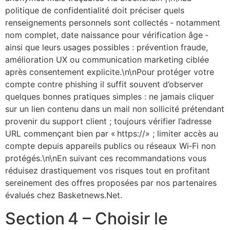
politique de confidentialité doit préciser quels
renseignements personnels sont collectés ‑ notamment
nom complet, date naissance pour vérification âge ‑
ainsi que leurs usages possibles : prévention fraude,
amélioration UX ou communication marketing ciblée
après consentement explicite.\n\nPour protéger votre
compte contre phishing il suffit souvent d’observer
quelques bonnes pratiques simples : ne jamais cliquer
sur un lien contenu dans un mail non sollicité prétendant
provenir du support client ; toujours vérifier l’adresse
URL commençant bien par « https://» ; limiter accès au
compte depuis appareils publics ou réseaux Wi‑Fi non
protégés.\n\nEn suivant ces recommandations vous
réduisez drastiquement vos risques tout en profitant
sereinement des offres proposées par nos partenaires
évalués chez Basketnews.Net.
Section 4 – Choisir le