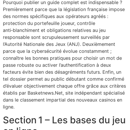
Pourquoi publier un guide complet est indispensable ?
Premièrement parce que la législation française impose
des normes spécifiques aux opérateurs agréés :
protection du portefeuille joueur, contrôle
anti‑blanchiment et obligations relatives au jeu
responsable sont scrupuleusement surveillés par
l’Autorité Nationale des Jeux (ANJ). Deuxièmement
parce que la cybersécurité évolue constamment ;
connaître les bonnes pratiques pour choisir un mot de
passe robuste ou activer l’authentification à deux
facteurs évite bien des désagréments futurs. Enfin, un
tel dossier permet au public débutant comme confirmé
d’évaluer objectivement chaque offre grâce aux critères
établis par Basketnews.Net, site indépendant spécialisé
dans le classement impartial des nouveaux casinos en
ligne.
Section 1 – Les bases du jeu