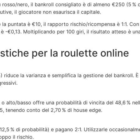
u rosso/nero, il bankroll consigliato è di almeno €250 (5 % d
ve, il giocatore non esaurisca il capitale.
 la puntata è €10, il rapporto rischio/ricompensa è 1:1. Con 
 è -€0,13. Moltiplicando per 100 giri, il risultato atteso è 
istiche per la roulette online
riduce la varianza e semplifica la gestione del bankroll. È
ressivi.
o alto/basso offre una probabilità di vincita del 48,6 % nel
85, tenendo conto del 2,70 % di house edge.
5 % di probabilità) e pagano 2:1. Utilizzarle occasionalmen
ppo il rischio.