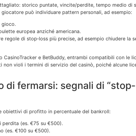
ttagliato: storico puntate, vincite/perdite, tempo medio d
 giocatore può individuare pattern personali, ad esempio:
i gioco.
oulette europea anziché americana.
 regole di stop‑loss più precise, ad esempio chiudere la ses
no CasinoTracker e BetBuddy, entrambi compatibili con le 
ti non violi i termini di servizio del casinò, poiché alcune l
di fermarsi: segnali di “stop‑
 obiettivi di profitto in percentuale del bankroll:
i perdita (es. €75 su €500).
no (es. €100 su €500).