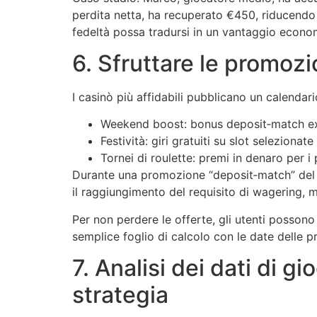
perdita netta, ha recuperato €450, riducendo 
fedeltà possa tradursi in un vantaggio econom
6. Sfruttare le promozi
I casinò più affidabili pubblicano un calenda
Weekend boost: bonus deposit‑match ext
Festività: giri gratuiti su slot seleziona
Tornei di roulette: premi in denaro per i
Durante una promozione “deposit‑match” del 1
il raggiungimento del requisito di wagering, 
Per non perdere le offerte, gli utenti possono 
semplice foglio di calcolo con le date delle p
7. Analisi dei dati di gi
strategia