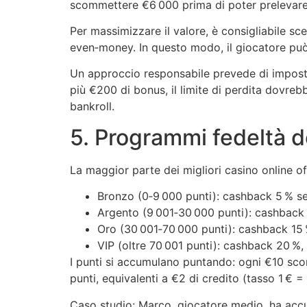
scommettere €6 000 prima di poter prelevare
Per massimizzare il valore, è consigliabile sc
even‑money. In questo modo, il giocatore può s
Un approccio responsabile prevede di impostare
più €200 di bonus, il limite di perdita dovreb
bankroll.
5. Programmi fedeltà dei
La maggior parte dei migliori casino online off
Bronzo (0‑9 000 punti): cashback 5 % s
Argento (9 001‑30 000 punti): cashback 10
Oro (30 001‑70 000 punti): cashback 15 %
VIP (oltre 70 001 punti): cashback 20 %, 
I punti si accumulano puntando: ogni €10 sc
punti, equivalenti a €2 di credito (tasso 1 € =
Caso studio: Marco, giocatore medio, ha accum