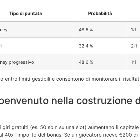
Tipo di puntata
Probabilità
ney
48,6 %
1:1
i
32,4 %
2:1
ney progressivo
48,6 %
1:1
o entro limiti gestibili e consentono di monitorare il risul
i benvenuto nella costruzione d
giri gratuiti (es. 50 spin su una slot) aumentano il capitale 
 al 40x l’importo del bonus. Se un giocatore riceve €200 di