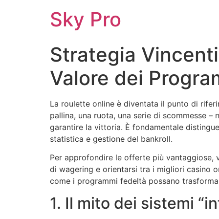
Sky Pro
Strategia Vincenti
Valore dei Progra
La roulette online è diventata il punto di rif
pallina, una ruota, una serie di scommesse –
garantire la vittoria. È fondamentale distingu
statistica e gestione del bankroll.
Per approfondire le offerte più vantaggiose, v
di wagering e orientarsi tra i migliori casino 
come i programmi fedeltà possano trasformare 
1. Il mito dei sistemi “i