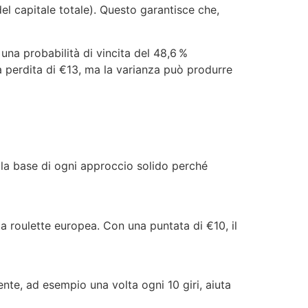
el capitale totale). Questo garantisce che,
una probabilità di vincita del 48,6 %
una perdita di €13, ma la varianza può produrre
 la base di ogni approccio solido perché
la roulette europea. Con una puntata di €10, il
te, ad esempio una volta ogni 10 giri, aiuta