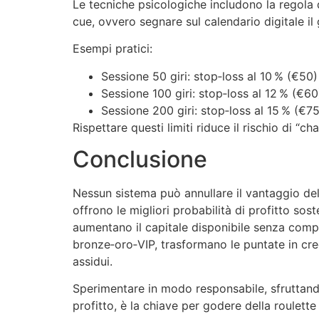
Le tecniche psicologiche includono la regola 
cue, ovvero segnare sul calendario digitale il g
Esempi pratici:
Sessione 50 giri: stop‑loss al 10 % (€50)
Sessione 100 giri: stop‑loss al 12 % (€60
Sessione 200 giri: stop‑loss al 15 % (€75
Rispettare questi limiti riduce il rischio di “c
Conclusione
Nessun sistema può annullare il vantaggio del 
offrono le migliori probabilità di profitto sos
aumentano il capitale disponibile senza comprom
bronze‑oro‑VIP, trasformano le puntate in cred
assidui.
Sperimentare in modo responsabile, sfruttando
profitto, è la chiave per godere della roulet