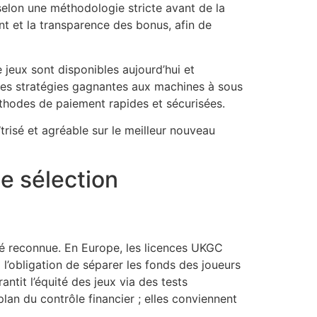
elon une méthodologie stricte avant de la
t et la transparence des bonus, afin de
 jeux sont disponibles aujourd’hui et
les stratégies gagnantes aux machines à sous
éthodes de paiement rapides et sécurisées.
trisé et agréable sur le meilleur nouveau
de sélection
ité reconnue. En Europe, les licences UKGC
l’obligation de séparer les fonds des joueurs
tit l’équité des jeux via des tests
lan du contrôle financier ; elles conviennent