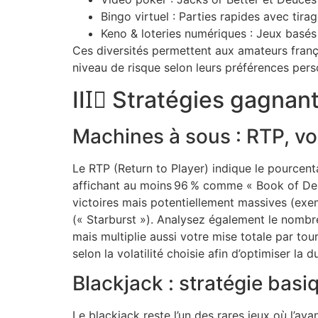
Bingo virtuel : Parties rapides avec ti
Keno & loteries numériques : Jeux basés 
Ces diversités permettent aux amateurs françai
niveau de risque selon leurs préférences pers
III️⃣ Stratégies gagna
Machines à sous : RTP, vol
Le RTP (Return to Player) indique le pourcent
affichant au moins 96 % comme « Book of Dead 
victoires mais potentiellement massives (exem
(« Starburst »). Analysez également le nombr
mais multiplie aussi votre mise totale par to
selon la volatilité choisie afin d’optimiser l
Blackjack : stratégie bas
Le blackjack reste l’un des rares jeux où l’a