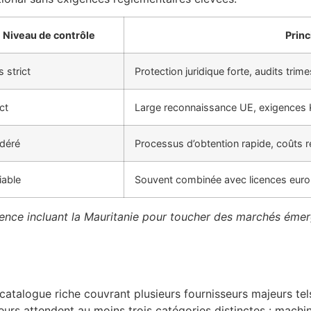
Niveau de contrôle
Prin
s strict
Protection juridique forte, audits trime
ict
Large reconnaissance UE, exigences 
déré
Processus d’obtention rapide, coûts r
iable
Souvent combinée avec licences europé
cence incluant la Mauritanie pour toucher des marchés émer
catalogue riche couvrant plusieurs fournisseurs majeurs te
ueurs attendent au moins trois catégories distinctes : mach