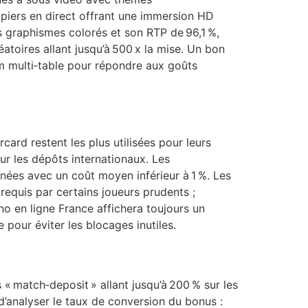
piers en direct offrant une immersion HD
es graphismes colorés et son RTP de 96,1 %,
atoires allant jusqu’à 500 x la mise. Un bon
m multi‑table pour répondre aux goûts
ard restent les plus utilisées pour leurs
sur les dépôts internationaux. Les
tanées avec un coût moyen inférieur à 1 %. Les
requis par certains joueurs prudents ;
o en ligne France affichera toujours un
 pour éviter les blocages inutiles.
 match‑deposit » allant jusqu’à 200 % sur les
d’analyser le taux de conversion du bonus :