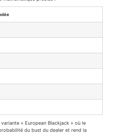
ndée
la variante « European Blackjack » où le
robabilité du bust du dealer et rend la