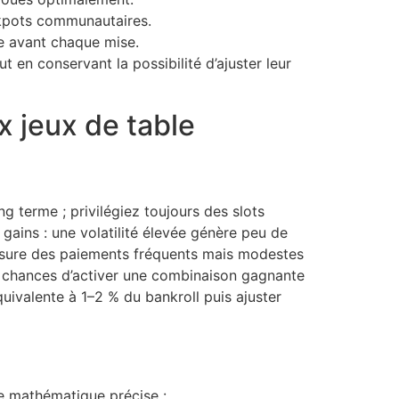
ckpots communautaires.
ée avant chaque mise.
t en conservant la possibilité d’ajuster leur
x jeux de table
g terme ; privilégiez toujours des slots
gains : une volatilité élevée génère peu de
 assure des paiements fréquents mais modestes
s chances d’activer une combinaison gagnante
uivalente à 1–2 % du bankroll puis ajuster
ie mathématique précise :