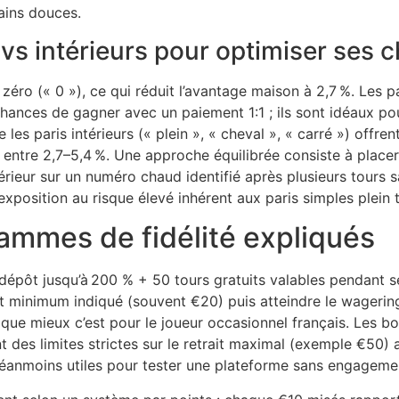
ains douces.
s vs intérieurs pour optimiser ses
zéro (« 0 »), ce qui réduit l’avantage maison à 2,7 %. Les p
ances de gagner avec un paiement 1:1 ; ils sont idéaux po
es paris intérieurs (« plein », « cheval », « carré ») offren
 entre 2,7–5,4 %. Une approche équilibrée consiste à place
rieur sur un numéro chaud identifié après plusieurs tours sa
xposition au risque élevé inhérent aux paris simples plein t
rammes de fidélité expliqués
ôt jusqu’à 200 % + 50 tours gratuits valables pendant sept
ôt minimum indiqué (souvent €20) puis atteindre le wagerin
asique mieux c’est pour le joueur occasionnel français. Les
 des limites strictes sur le retrait maximal (exemple €50) a
 néanmoins utiles pour tester une plateforme sans engagement