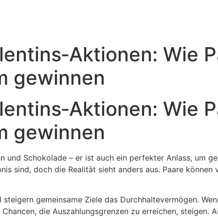
lentins‑Aktionen: Wie P
m gewinnen
lentins‑Aktionen: Wie P
m gewinnen
sen und Schokolade – er ist auch ein perfekter Anlass, um g
nis sind, doch die Realität sieht anders aus. Paare können v
 steigern gemeinsame Ziele das Durchhaltevermögen. Wen
ie Chancen, die Auszahlungsgrenzen zu erreichen, steigen. 