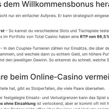
s dem Willkommensbonus her
cht nur ein einfacher Aufpreis. Er kann strategisch einge
rst
– So kannst du verschiedene Slots und Tischspiele teste
ts im Portfolio von Total Casino haben eine
RTP von 96,5 
– In den Couples‑Turnieren zählen nur Einsätze, die über d
sammeln, und wechsle dann zu echtem Geld, um höhere Punk
d den jeweiligen Gewinn. So erkennst du schnell, welche S
are beim Online‑Casino vermei
le hat, gibt es Stolperfallen, die viele Paare übersehen.
r festgelegte Einsatz‑ und Verlustgrenzen kann das Spiel s
s ohne Einzahlung
ist verlockend, aber er kommt oft mit