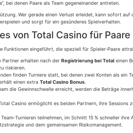
s“, bei denen Paare als Team gegeneinander antreten.
tützung. Wer gerade einen Verlust erleidet, kann sofort auf 
r­spielen und sorgt für ein gesünderes Spielverhalten.
s von Total Casino für Paare
 Funktionen eingeführt, die speziell für Spieler‑Paare attrak
 Partner erhalten nach der
Registrierung bei Total
einen B
u riskieren.
den finden Turniere statt, bei denen zwei Konten als ein T
rhält einen extra
Total Casino Bonus
.
am die Gewinnschwelle erreicht, werden die Beträge inne
otal Casino ermöglicht es beiden Partnern, ihre Sessions zu
 Team‑Turnieren teilnehmen, im Schnitt 15 % schneller ihre A
nsatzstrategie und dem gemeinsamen Risikomanagement.