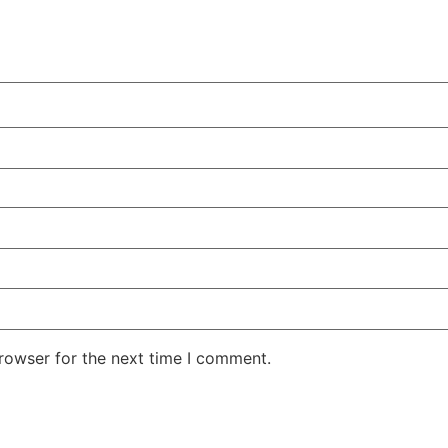
rowser for the next time I comment.