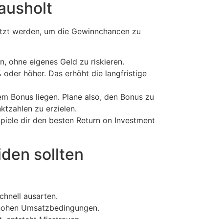
ausholt
setzt werden, um die Gewinnchancen zu
n, ohne eigenes Geld zu riskieren.
%
oder höher. Das erhöht die langfristige
em Bonus liegen. Plane also, den Bonus zu
tzahlen zu erzielen.
piele dir den besten Return on Investment
den sollten
chnell ausarten.
 hohen Umsatzbedingungen.