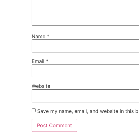
Name
*
Email
*
Website
Save my name, email, and website in this b