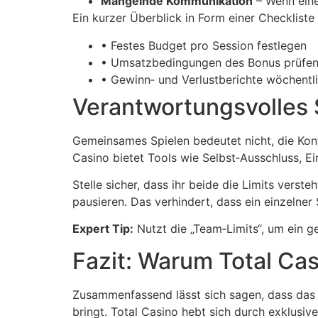
Mangelnde Kommunikation
– Wenn eine
Ein kurzer Überblick in Form einer Checkliste
• Festes Budget pro Session festlegen
• Umsatzbedingungen des Bonus prüfe
• Gewinn‑ und Verlustberichte wöchentl
Verantwortungsvolles 
Gemeinsames Spielen bedeutet nicht, die Kontr
Casino bietet Tools wie Selbst‑Ausschluss, Ei
Stelle sicher, dass ihr beide die Limits verst
pausieren. Das verhindert, dass ein einzelner S
Expert Tip:
Nutzt die „Team‑Limits“, um ein g
Fazit: Warum Total Casi
Zusammenfassend lässt sich sagen, dass das S
bringt. Total Casino hebt sich durch exklusi