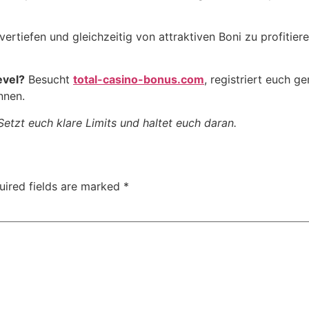
vertiefen und gleichzeitig von attraktiven Boni zu profitiere
evel?
Besucht
total-casino-bonus.com
, registriert euch 
nnen.
etzt euch klare Limits und haltet euch daran.
uired fields are marked
*