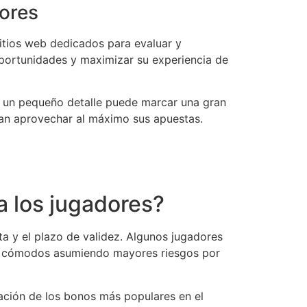
ores
itios web dedicados para evaluar y
 oportunidades y maximizar su experiencia de
, un pequeño detalle puede marcar una gran
scan aprovechar al máximo sus apuestas.
a los jugadores?
ta y el plazo de validez. Algunos jugadores
en cómodos asumiendo mayores riesgos por
ración de los bonos más populares en el