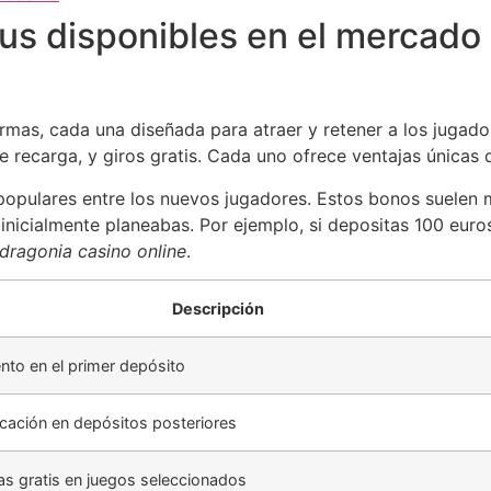
us disponibles en el mercad
rmas, cada una diseñada para atraer y retener a los jugado
 recarga, y giros gratis. Cada uno ofrece ventajas únicas
pulares entre los nuevos jugadores. Estos bonos suelen mul
nicialmente planeabas. Por ejemplo, si depositas 100 euros
dragonia casino online
.
Descripción
to en el primer depósito
icación en depósitos posteriores
s gratis en juegos seleccionados