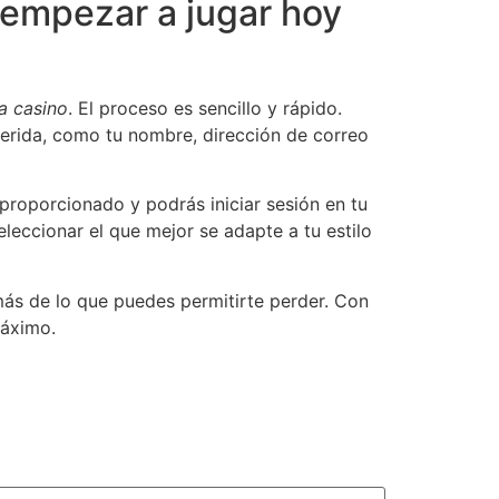
 empezar a jugar hoy
a casino
. El proceso es sencillo y rápido.
querida, como tu nombre, dirección de correo
 proporcionado y podrás iniciar sesión en tu
leccionar el que mejor se adapte a tu estilo
ás de lo que puedes permitirte perder. Con
áximo.