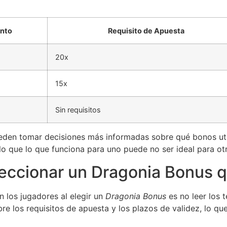
nto
Requisito de Apuesta
20x
15x
Sin requisitos
pueden tomar decisiones más informadas sobre qué bonos ut
lo que lo que funciona para uno puede no ser ideal para ot
leccionar un Dragonia Bonus q
los jugadores al elegir un
Dragonia Bonus
es no leer los 
e los requisitos de apuesta y los plazos de validez, lo que