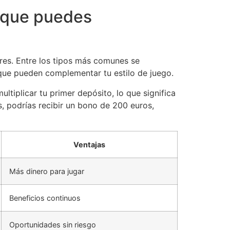
o que puedes
res. Entre los tipos más comunes se
 que pueden complementar tu estilo de juego.
tiplicar tu primer depósito, lo que significa
, podrías recibir un bono de 200 euros,
Ventajas
Más dinero para jugar
Beneficios continuos
Oportunidades sin riesgo