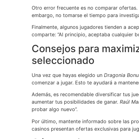
Otro error frecuente es no comparar ofertas.
embargo, no tomarse el tiempo para investig
Finalmente, algunos jugadores tienden a acept
comparte: “Al principio, aceptaba cualquier b
Consejos para maximiz
seleccionado
Una vez que hayas elegido un
Dragonia Bonu
comenzar a jugar. Esto te ayudará a mantener
Además, es recomendable diversificar tus ju
aumentar tus posibilidades de ganar.
Raúl Ma
probar algo nuevo”.
Por último, mantente informado sobre las pr
casinos presentan ofertas exclusivas para ju