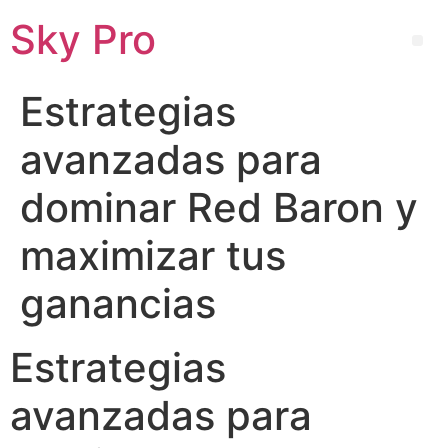
Sky Pro
Estrategias
avanzadas para
dominar Red Baron y
maximizar tus
ganancias
Estrategias
avanzadas para