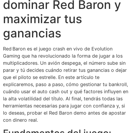
dominar Red Baron y
maximizar tus
ganancias
Red Baron es el juego crash en vivo de Evolution
Gaming que ha revolucionado la forma de jugar a los
multiplicadores. Un avión despega, el número sube sin
parar y tú decides cuándo retirar tus ganancias o dejar
que el piloto se estrelle. En este artículo te
explicaremos, paso a paso, cómo gestionar tu bankroll,
cuándo usar el auto cash out y qué factores influyen en
la alta volatilidad del título. Al final, tendrás todas las
herramientas necesarias para jugar con confianza y, si
lo deseas, probar el Red Baron demo antes de apostar
con dinero real.