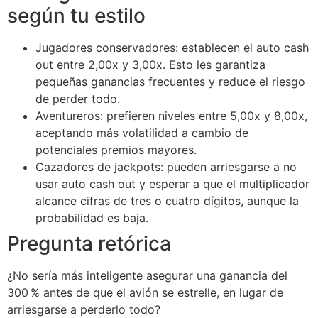
según tu estilo
Jugadores conservadores: establecen el auto cash
out entre 2,00x y 3,00x. Esto les garantiza
pequeñas ganancias frecuentes y reduce el riesgo
de perder todo.
Aventureros: prefieren niveles entre 5,00x y 8,00x,
aceptando más volatilidad a cambio de
potenciales premios mayores.
Cazadores de jackpots: pueden arriesgarse a no
usar auto cash out y esperar a que el multiplicador
alcance cifras de tres o cuatro dígitos, aunque la
probabilidad es baja.
Pregunta retórica
¿No sería más inteligente asegurar una ganancia del
300 % antes de que el avión se estrelle, en lugar de
arriesgarse a perderlo todo?