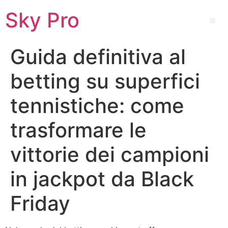
Sky Pro
Guida definitiva al
betting su superfici
tennistiche: come
trasformare le
vittorie dei campioni
in jackpot da Black
Friday