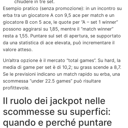
chiudere in tre set.
Esempio pratico (senza promozione): in un incontro su
erba tra un giocatore A con 9,5 ace per match e un
giocatore B con 5 ace, le quote per “A – set 1 winner”
possono aggirarsi su 1,85, mentre il “match winner”
resta a 1,55. Puntare sul set di apertura, se supportato
da una statistica di ace elevata, può incrementare il
valore atteso.
Un’altra opzione è il mercato “total games”. Su hard, la
media di game per set è di 10,2; su grass scende a 8,7.
Se le previsioni indicano un match rapido su erba, una
scommessa “under 22.5 games” può risultare
profittevole.
Il ruolo dei jackpot nelle
scommesse su superfici:
quando e perché puntare