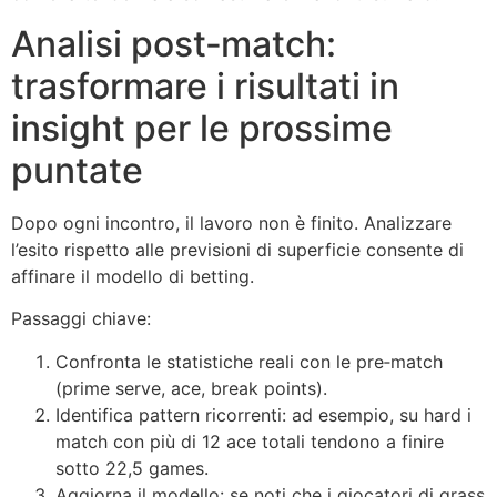
Analisi post‑match:
trasformare i risultati in
insight per le prossime
puntate
Dopo ogni incontro, il lavoro non è finito. Analizzare
l’esito rispetto alle previsioni di superficie consente di
affinare il modello di betting.
Passaggi chiave:
Confronta le statistiche reali con le pre‑match
(prime serve, ace, break points).
Identifica pattern ricorrenti: ad esempio, su hard i
match con più di 12 ace totali tendono a finire
sotto 22,5 games.
Aggiorna il modello: se noti che i giocatori di grass