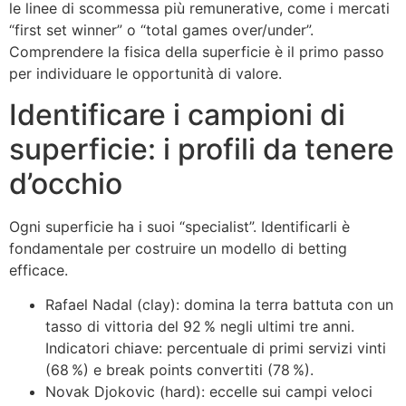
le linee di scommessa più remunerative, come i mercati
“first set winner” o “total games over/under”.
Comprendere la fisica della superficie è il primo passo
per individuare le opportunità di valore.
Identificare i campioni di
superficie: i profili da tenere
d’occhio
Ogni superficie ha i suoi “specialist”. Identificarli è
fondamentale per costruire un modello di betting
efficace.
Rafael Nadal (clay): domina la terra battuta con un
tasso di vittoria del 92 % negli ultimi tre anni.
Indicatori chiave: percentuale di primi servizi vinti
(68 %) e break points convertiti (78 %).
Novak Djokovic (hard): eccelle sui campi veloci