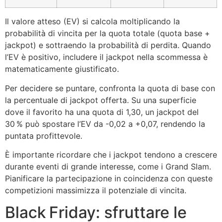
Il valore atteso (EV) si calcola moltiplicando la
probabilità di vincita per la quota totale (quota base +
jackpot) e sottraendo la probabilità di perdita. Quando
l’EV è positivo, includere il jackpot nella scommessa è
matematicamente giustificato.
Per decidere se puntare, confronta la quota di base con
la percentuale di jackpot offerta. Su una superficie
dove il favorito ha una quota di 1,30, un jackpot del
30 % può spostare l’EV da -0,02 a +0,07, rendendo la
puntata profittevole.
È importante ricordare che i jackpot tendono a crescere
durante eventi di grande interesse, come i Grand Slam.
Pianificare la partecipazione in coincidenza con queste
competizioni massimizza il potenziale di vincita.
Black Friday: sfruttare le