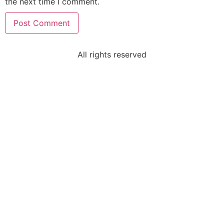
the next time I comment.
All rights reserved