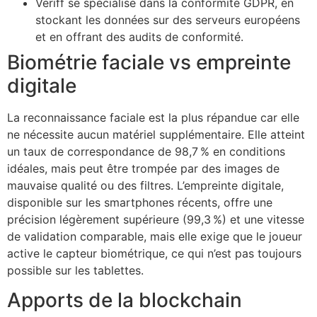
Veriff se spécialise dans la conformité GDPR, en
stockant les données sur des serveurs européens
et en offrant des audits de conformité.
Biométrie faciale vs empreinte
digitale
La reconnaissance faciale est la plus répandue car elle
ne nécessite aucun matériel supplémentaire. Elle atteint
un taux de correspondance de 98,7 % en conditions
idéales, mais peut être trompée par des images de
mauvaise qualité ou des filtres. L’empreinte digitale,
disponible sur les smartphones récents, offre une
précision légèrement supérieure (99,3 %) et une vitesse
de validation comparable, mais elle exige que le joueur
active le capteur biométrique, ce qui n’est pas toujours
possible sur les tablettes.
Apports de la blockchain