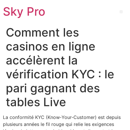
Sky Pro
Comment les
casinos en ligne
accélèrent la
vérification KYC : le
pari gagnant des
tables Live
La conformité KYC (Know‑Your‑Customer) est depuis
plusieurs années le fil rouge qui relie les exigences