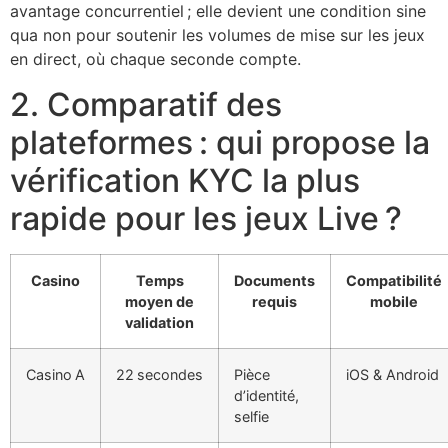
avantage concurrentiel ; elle devient une condition sine
qua non pour soutenir les volumes de mise sur les jeux
en direct, où chaque seconde compte.
2. Comparatif des
plateformes : qui propose la
vérification KYC la plus
rapide pour les jeux Live ?
Casino
Temps
Documents
Compatibilité
moyen de
requis
mobile
validation
Casino A
22 secondes
Pièce
iOS & Android
d’identité,
selfie