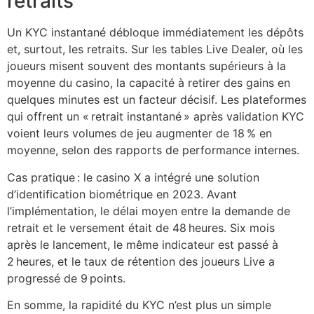
retraits
Un KYC instantané débloque immédiatement les dépôts
et, surtout, les retraits. Sur les tables Live Dealer, où les
joueurs misent souvent des montants supérieurs à la
moyenne du casino, la capacité à retirer des gains en
quelques minutes est un facteur décisif. Les plateformes
qui offrent un « retrait instantané » après validation KYC
voient leurs volumes de jeu augmenter de 18 % en
moyenne, selon des rapports de performance internes.
Cas pratique : le casino X a intégré une solution
d’identification biométrique en 2023. Avant
l’implémentation, le délai moyen entre la demande de
retrait et le versement était de 48 heures. Six mois
après le lancement, le même indicateur est passé à
2 heures, et le taux de rétention des joueurs Live a
progressé de 9 points.
En somme, la rapidité du KYC n’est plus un simple