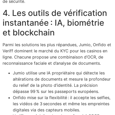
de sécurité.
4. Les outils de vérification
instantanée : IA, biométrie
et blockchain
Parmi les solutions les plus répandues, Jumio, Onfido et
Veriff dominent le marché du KYC pour les casinos en
ligne. Chacune propose une combinaison d’OCR, de
reconnaissance faciale et d’analyse de documents.
Jumio utilise une IA propriétaire qui détecte les
altérations de documents et mesure la profondeur
du relief de la photo d’identité. La précision
dépasse 99 % sur les passeports européens.
Onfido mise sur la flexibilité : il accepte les selfies,
les vidéos de 3 secondes et même les empreintes
digitales via des capteurs mobiles.