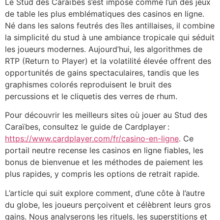
Le Stud des Caraïbes s’est imposé comme l’un des jeux
de table les plus emblématiques des casinos en ligne.
Né dans les salons feutrés des îles antillaises, il combine
la simplicité du stud à une ambiance tropicale qui séduit
les joueurs modernes. Aujourd’hui, les algorithmes de
RTP (Return to Player) et la volatilité élevée offrent des
opportunités de gains spectaculaires, tandis que les
graphismes colorés reproduisent le bruit des
percussions et le cliquetis des verres de rhum.
Pour découvrir les meilleurs sites où jouer au Stud des
Caraïbes, consultez le guide de Cardplayer :
https://www.cardplayer.com/fr/casino-en-ligne
. Ce
portail neutre recense les casinos en ligne fiables, les
bonus de bienvenue et les méthodes de paiement les
plus rapides, y compris les options de retrait rapide.
L’article qui suit explore comment, d’une côte à l’autre
du globe, les joueurs perçoivent et célèbrent leurs gros
gains. Nous analyserons les rituels, les superstitions et