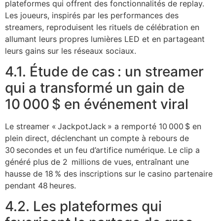
plateformes qui offrent des fonctionnalités de replay.
Les joueurs, inspirés par les performances des
streamers, reproduisent les rituels de célébration en
allumant leurs propres lumières LED et en partageant
leurs gains sur les réseaux sociaux.
4.1. Étude de cas : un streamer
qui a transformé un gain de
10 000 $ en événement viral
Le streamer « JackpotJack » a remporté 10 000 $ en
plein direct, déclenchant un compte à rebours de
30 secondes et un feu d’artifice numérique. Le clip a
généré plus de 2 millions de vues, entraînant une
hausse de 18 % des inscriptions sur le casino partenaire
pendant 48 heures.
4.2. Les plateformes qui