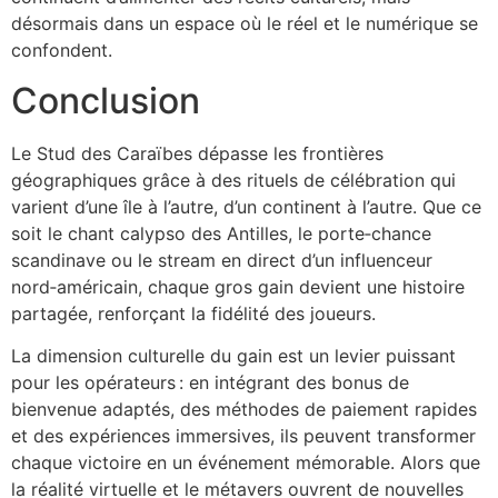
désormais dans un espace où le réel et le numérique se
confondent.
Conclusion
Le Stud des Caraïbes dépasse les frontières
géographiques grâce à des rituels de célébration qui
varient d’une île à l’autre, d’un continent à l’autre. Que ce
soit le chant calypso des Antilles, le porte‑chance
scandinave ou le stream en direct d’un influenceur
nord‑américain, chaque gros gain devient une histoire
partagée, renforçant la fidélité des joueurs.
La dimension culturelle du gain est un levier puissant
pour les opérateurs : en intégrant des bonus de
bienvenue adaptés, des méthodes de paiement rapides
et des expériences immersives, ils peuvent transformer
chaque victoire en un événement mémorable. Alors que
la réalité virtuelle et le métavers ouvrent de nouvelles