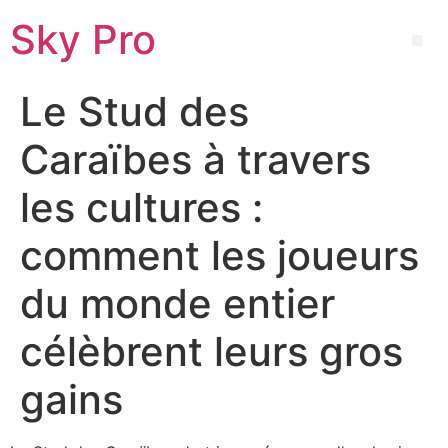
Sky Pro
Le Stud des
Caraïbes à travers
les cultures :
comment les joueurs
du monde entier
célèbrent leurs gros
gains