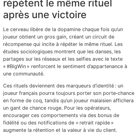
répètent le même rituel
après une victoire
Le cerveau libère de la dopamine chaque fois qu’un
joueur obtient un gros gain, créant un circuit de
récompense qui incite à répéter le même rituel. Les
études sociologiques montrent que les danses, les
partages sur les réseaux et les selfies avec le texte
« #BigWin » renforcent le sentiment d’appartenance à
une communauté.
Ces rituels deviennent des marqueurs d’identité : un
joueur français pourra toujours porter son porte‑chance
en forme de coq, tandis qu’un joueur malaisien affichera
un gant de chance rouge. Pour les opérateurs,
encourager ces comportements via des bonus de
fidélité ou des notifications de « retrait rapide »
augmente la rétention et la valeur à vie du client.