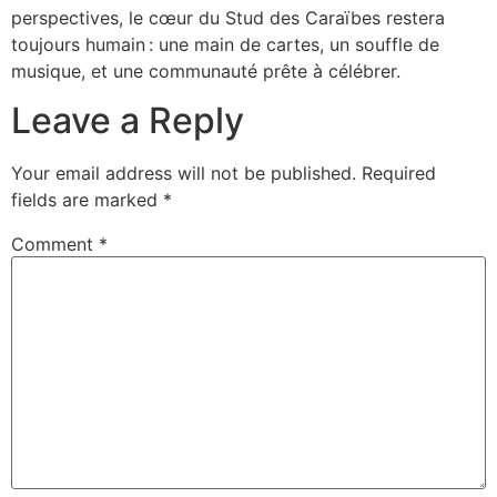
perspectives, le cœur du Stud des Caraïbes restera
toujours humain : une main de cartes, un souffle de
musique, et une communauté prête à célébrer.
Leave a Reply
Your email address will not be published.
Required
fields are marked
*
Comment
*