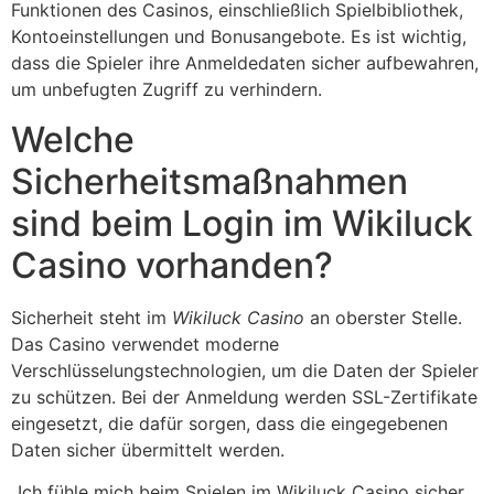
Funktionen des Casinos, einschließlich Spielbibliothek,
Kontoeinstellungen und Bonusangebote. Es ist wichtig,
dass die Spieler ihre Anmeldedaten sicher aufbewahren,
um unbefugten Zugriff zu verhindern.
Welche
Sicherheitsmaßnahmen
sind beim Login im Wikiluck
Casino vorhanden?
Sicherheit steht im
Wikiluck Casino
an oberster Stelle.
Das Casino verwendet moderne
Verschlüsselungstechnologien, um die Daten der Spieler
zu schützen. Bei der Anmeldung werden SSL-Zertifikate
eingesetzt, die dafür sorgen, dass die eingegebenen
Daten sicher übermittelt werden.
„Ich fühle mich beim Spielen im Wikiluck Casino sicher.