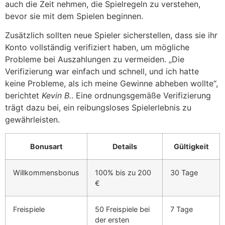
auch die Zeit nehmen, die Spielregeln zu verstehen,
bevor sie mit dem Spielen beginnen.
Zusätzlich sollten neue Spieler sicherstellen, dass sie ihr
Konto vollständig verifiziert haben, um mögliche
Probleme bei Auszahlungen zu vermeiden. „Die
Verifizierung war einfach und schnell, und ich hatte
keine Probleme, als ich meine Gewinne abheben wollte“,
berichtet
Kevin B.
. Eine ordnungsgemäße Verifizierung
trägt dazu bei, ein reibungsloses Spielerlebnis zu
gewährleisten.
Bonusart
Details
Gültigkeit
Willkommensbonus
100% bis zu 200
30 Tage
€
Freispiele
50 Freispiele bei
7 Tage
der ersten