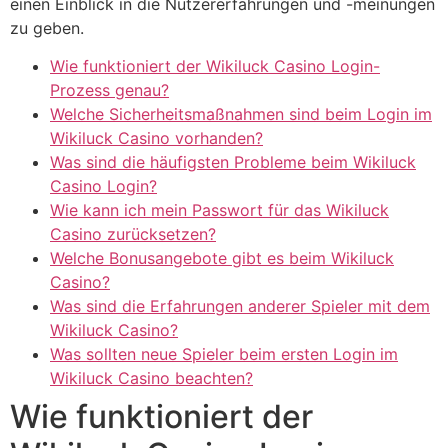
einen Einblick in die Nutzererfahrungen und -meinungen
zu geben.
Wie funktioniert der Wikiluck Casino Login-
Prozess genau?
Welche Sicherheitsmaßnahmen sind beim Login im
Wikiluck Casino vorhanden?
Was sind die häufigsten Probleme beim Wikiluck
Casino Login?
Wie kann ich mein Passwort für das Wikiluck
Casino zurücksetzen?
Welche Bonusangebote gibt es beim Wikiluck
Casino?
Was sind die Erfahrungen anderer Spieler mit dem
Wikiluck Casino?
Was sollten neue Spieler beim ersten Login im
Wikiluck Casino beachten?
Wie funktioniert der