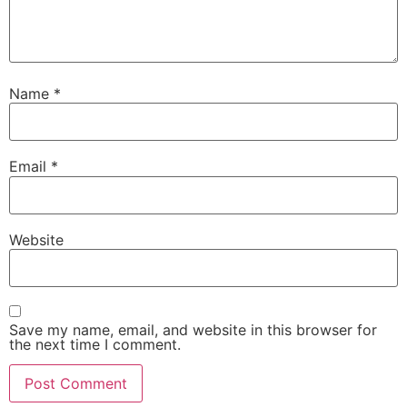
Name
*
Email
*
Website
Save my name, email, and website in this browser for
the next time I comment.