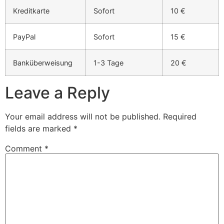
Kreditkarte
Sofort
10 €
PayPal
Sofort
15 €
Banküberweisung
1-3 Tage
20 €
Leave a Reply
Your email address will not be published.
Required
fields are marked
*
Comment
*