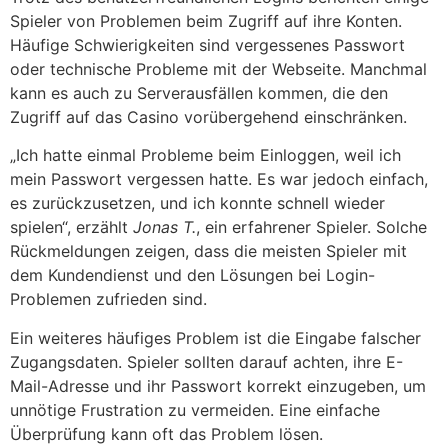
Spieler von Problemen beim Zugriff auf ihre Konten.
Häufige Schwierigkeiten sind vergessenes Passwort
oder technische Probleme mit der Webseite. Manchmal
kann es auch zu Serverausfällen kommen, die den
Zugriff auf das Casino vorübergehend einschränken.
„Ich hatte einmal Probleme beim Einloggen, weil ich
mein Passwort vergessen hatte. Es war jedoch einfach,
es zurückzusetzen, und ich konnte schnell wieder
spielen“, erzählt
Jonas T.
, ein erfahrener Spieler. Solche
Rückmeldungen zeigen, dass die meisten Spieler mit
dem Kundendienst und den Lösungen bei Login-
Problemen zufrieden sind.
Ein weiteres häufiges Problem ist die Eingabe falscher
Zugangsdaten. Spieler sollten darauf achten, ihre E-
Mail-Adresse und ihr Passwort korrekt einzugeben, um
unnötige Frustration zu vermeiden. Eine einfache
Überprüfung kann oft das Problem lösen.